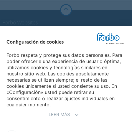
Forbo Websites
Grupo Forbo
Configuración de cookies
Forbo Flooring Systems
Forbo respeta y protege sus datos personales. Para
poder ofrecerle una experiencia de usuario óptima,
utilizamos cookies y tecnologías similares en
Forbo Movement Systems
nuestro sitio web. Las cookies absolutamente
necesarias se utilizan siempre; el resto de las
cookies únicamente si usted consiente su uso. En
«Configuración» usted puede retirar su
Selecciona un país
consentimiento o realizar ajustes individuales en
cualquier momento.
Selecciona el país
LEER MÁS