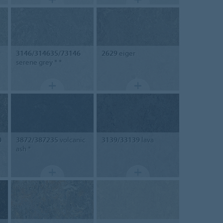
3146/314635/73146
2629
eiger
serene grey * *
0
3872/387235
volcanic
3139/33139
lava
ash *