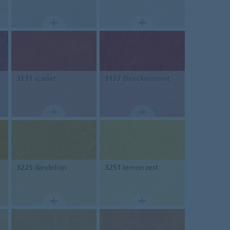
3131
scarlet
3127
Bleeckerstreet
3225
dandelion
3251
lemon zest