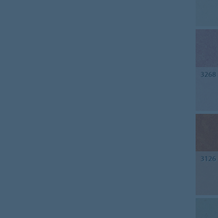
3268
3126