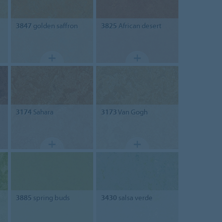
3847
golden saffron
3825
African desert
3174
Sahara
3173
Van Gogh
3885
spring buds
3430
salsa verde