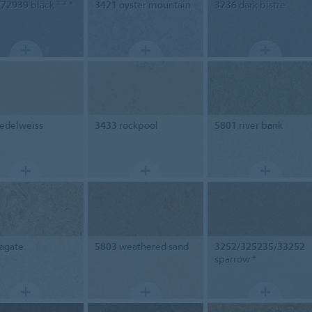
/72939
black * * *
3421
oyster mountain
3236
dark bistre
edelweiss
3433
rockpool
5801
river bank
agate
5803
weathered sand
3252/325235/33252
sparrow *