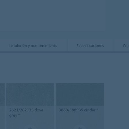
Instalación y mantenimiento
Especificaciones
Con
2621/262135
dove
3889/388935
cinder *
grey *