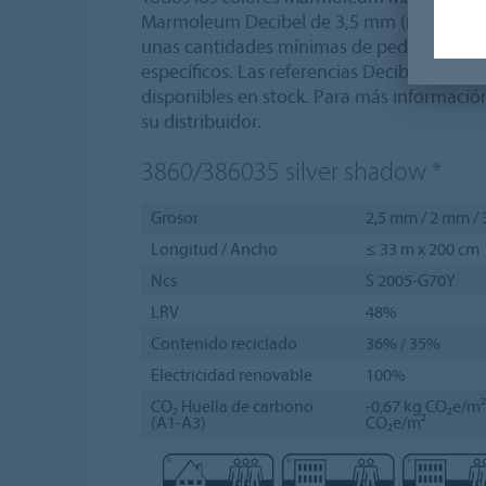
Marmoleum Decibel de 3,5 mm (reducción 
unas cantidades mínimas de pedido y unos
específicos. Las referencias Decibel marca
disponibles en stock. Para más informaci
su distribuidor.
3860/386035
silver shadow
*
Grosor
2,5 mm / 2 mm /
Longitud / Ancho
≤ 33 m x 200 cm
Ncs
S 2005-G70Y
LRV
48%
Contenido reciclado
36% / 35%
Electricidad renovable
100%
CO₂ Huella de carbono
-0,67 kg CO₂e/m² 
(A1-A3)
CO₂e/m²