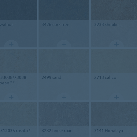
walnut
3426
cork tree
3233
shitake
/33038/73038
2499
sand
2713
calico
bean * *
/312035
rosato *
3232
horse roan
3141
Himalaya