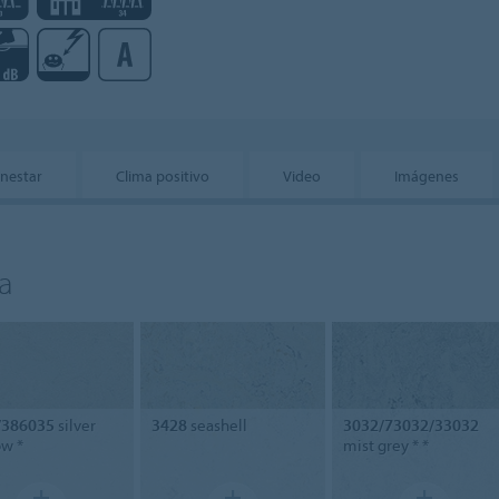
enestar
Clima positivo
Video
Imágenes
a
/386035
silver
3428
seashell
3032/73032/33032
w *
mist grey * *