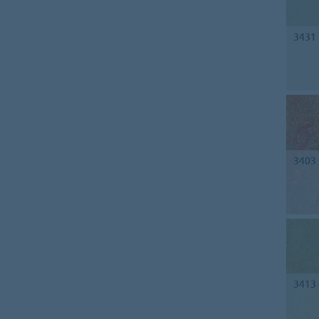
3431
3403
3413