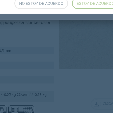
NO ESTOY DE ACUERDO
ESTOY DE ACUERD
acústica de 18 dB), según
 plazos de entrega
das con un "*" están
ón, póngase en contacto con
 3,5 mm
/ -0,25 kg CO₂e/m² / -0,13 kg
DESCA