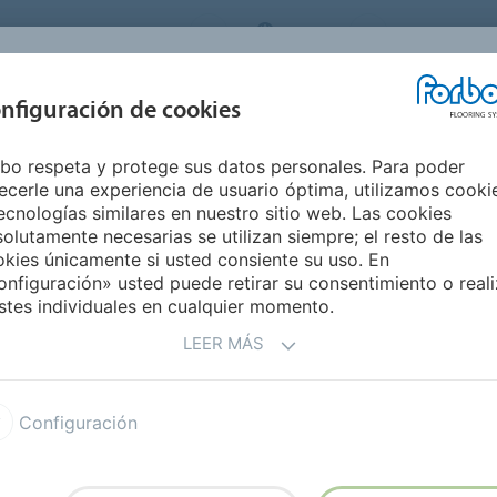
ORBO FLOORING SYSTEMS
SPAIN
Medio Ambie
INSPIRACIÓN Y
nfiguración de cookies
S
SEGMENTOS
SOSTENIBILIDAD
REFERENCIAS
M
bo respeta y protege sus datos personales. Para poder
Marmoleum Marbled completa
ecerle una experiencia de usuario óptima, utilizamos cooki
ecnologías similares en nuestro sitio web. Las cookies
olutamente necesarias se utilizan siempre; el resto de las
led
kies únicamente si usted consiente su uso. En
nfiguración» usted puede retirar su consentimiento o reali
stes individuales en cualquier momento.
LEER MÁS
ores de la colección
 subgamas: Real, Fresco,
Configuración
den fabricarse en versión