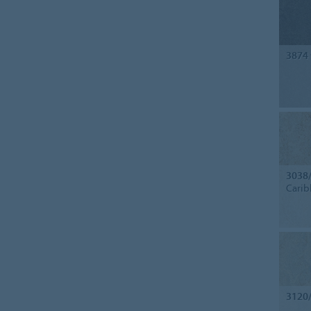
3874
3038
Carib
3120