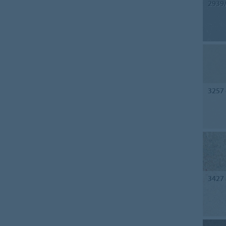
2939
3257
3427