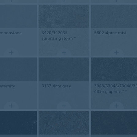
moonstone
3420/342035
5802
alpine mist
surprising storm *
eternity
3137
slate grey
3048/33048/73048/3
4835
graphite * *