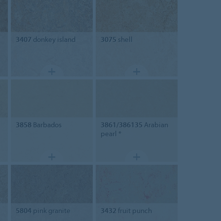
3407
donkey island
3075
shell
3858
Barbados
3861/386135
Arabian
pearl *
5804
pink granite
3432
fruit punch