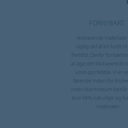
FORNYBART
Vedvarende materialer
vigtig del af en fuldt ci
fremtid. Derfor fortsætte
at øge det biobaserede i
vores portefølje. Vi er 
førende inden for linol
vores Marmoleum består
end 98% naturlige og fo
materialer.