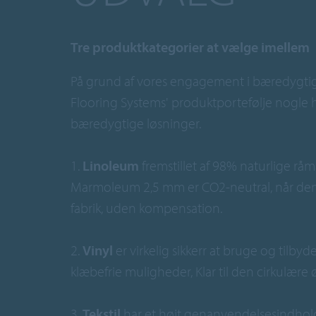
Tre produktkategorier at vælge imellem
På grund af vores engagement i bæredygti
Flooring Systems' produktportefølje nogle h
bæredygtige løsninger.
1.
Linoleum
fremstillet af 98% naturlige råma
Marmoleum 2,5 mm er CO2-neutral, når den 
fabrik, uden kompensation.
2.
Vinyl
er virkelig sikkerr at bruge og tilby
klæbefrie muligheder, Klar til den cirkulære
3.
Tekstil
har et højt genanvendelsesindhold 