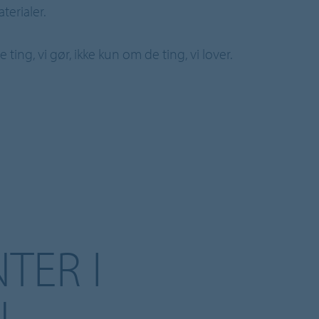
terialer.
ting, vi gør, ikke kun om de ting, vi lover.
TER I
N