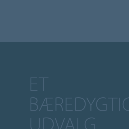
ET
BÆREDYGTI
UDVALG