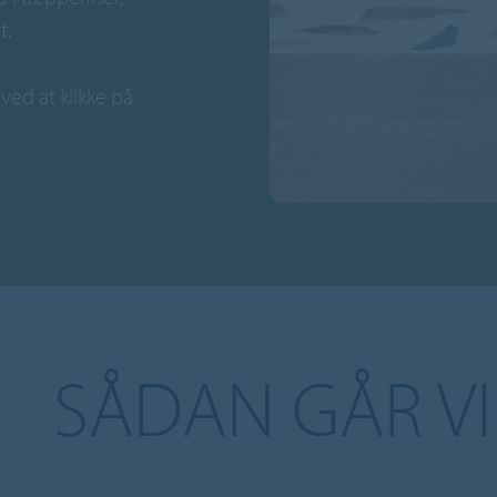
t.
ved at klikke på
SÅDAN GÅR VI 