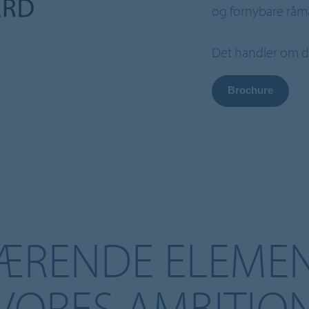
og fornybare råma
Det handler om de 
Brochure
ÆRENDE ELEMEN
VORES AMBITIO