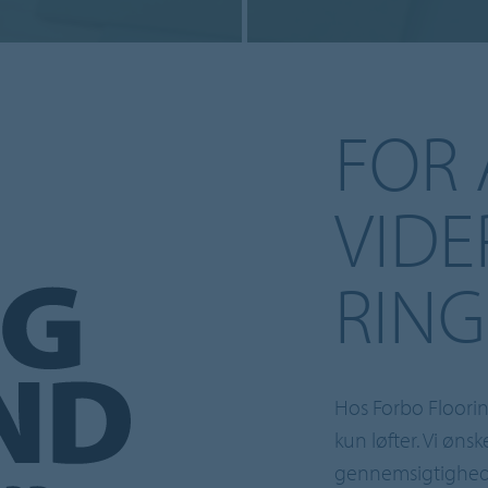
FOR
VIDER
RING
Hos Forbo Flooring
kun løfter. Vi øns
gennemsigtighed, 