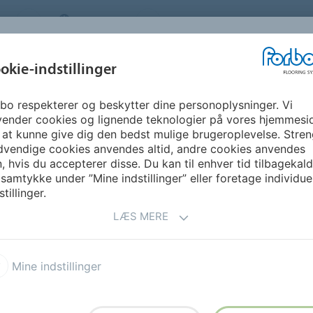
S
DENMARK
OM OS
KARRIERE
NYHEDSBR
okie-indstillinger
bo respekterer og beskytter dine personoplysninger. Vi
GUIDE &
BÆREDYGTIGHED
DOWNLOADS
FO
vender cookies og lignende teknologier på vores hjemmesi
INSPIRATION
 at kunne give dig den bedst mulige brugeroplevelse. Stren
dvendige cookies anvendes altid, andre cookies anvendes
, hvis du accepterer disse. Du kan til enhver tid tilbagekal
 samtykke under ”Mine indstillinger” eller foretage individue
RAPPORTER
FAQ
CO2 CALCULATOR
stillinger.
LÆS MERE
GE
Mine indstillinger