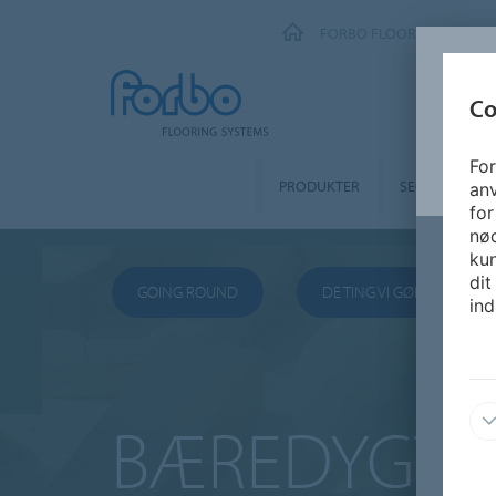
FORBO FLOORING SYSTEM
Co
For
Home
Bæredygtighed
Going Round
PRODUKTER
SEGMENTER
an
for
nø
kun
dit
GOING ROUND
DE TING VI GØR
ind
BÆREDYGTI