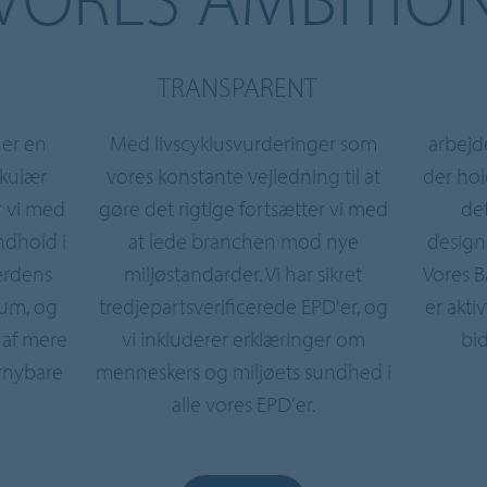
TRANSPARENT
 er en
Med livscyklusvurderinger som
arbejd
rkulær
vores konstante vejledning til at
der hol
r vi med
gøre det rigtige fortsætter vi med
de
ndhold i
at lede branchen mod nye
design
verdens
miljøstandarder. Vi har sikret
Vores B
eum, og
tredjepartsverificerede EPD'er, og
er akt
 af mere
vi inkluderer erklæringer om
bi
rnybare
menneskers og miljøets sundhed i
alle vores EPD'er.