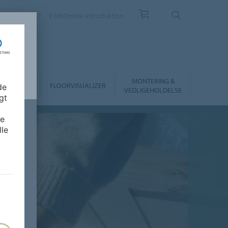
EV
KONTAKT
ForbOnline introduktion
MONTERING &
LAND
RHANDLER
FLOORVISUALIZER
de
VEDLIGEHOLDELSE
gt
de
lle