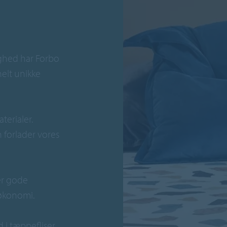
ghed har Forbo
elt unikke
terialer.
forlader vores
der gode
 økonomi.
i tæppefliser,