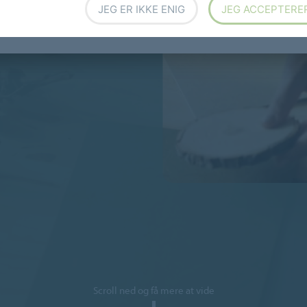
JEG ER IKKE ENIG
JEG ACCEPTERE
Scroll ned og få mere at vide