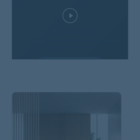
Se YouTube-video
Denne video leveres af YouTube. Når den indlæses,
overføres data til YouTube.
TILLAD COOKIES
Cookieindstillinger