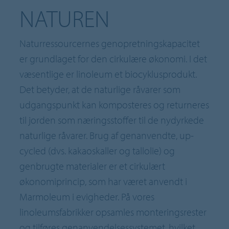
NATUREN
Naturressourcernes genopretningskapacitet
er grundlaget for den cirkulære økonomi. I det
væsentlige er linoleum et biocyklusprodukt.
Det betyder, at de naturlige råvarer som
udgangspunkt kan komposteres og returneres
til jorden som næringsstoffer til de nydyrkede
naturlige råvarer. Brug af genanvendte, up-
cycled (dvs. kakaoskaller og tallolie) og
genbrugte materialer er et cirkulært
økonomiprincip, som har været anvendt i
Marmoleum i evigheder. På vores
linoleumsfabrikker opsamles monteringsrester
og tilføres genanvendelsessystemet, hvilket