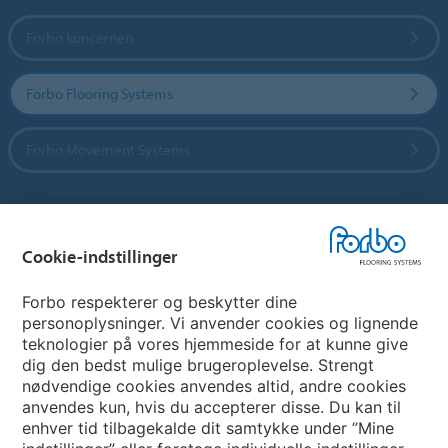
Forbo koncernen
Forbo Flooring Systems
Forbo Movement Systems
Vælg land
Cookie-indstillinger
Vælg land
Forbo respekterer og beskytter dine
personoplysninger. Vi anvender cookies og lignende
teknologier på vores hjemmeside for at kunne give
My Forbo
dig den bedst mulige brugeroplevelse. Strengt
nødvendige cookies anvendes altid, andre cookies
Nuway entrance systems
anvendes kun, hvis du accepterer disse. Du kan til
enhver tid tilbagekalde dit samtykke under ”Mine