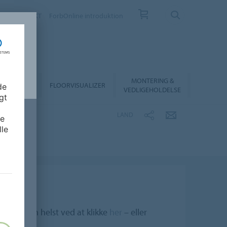
EV
KONTAKT
ForbOnline introduktion
MONTERING &
RHANDLER
FLOORVISUALIZER
de
VEDLIGEHOLDELSE
gt
LAND
de
lle
 når som helst ved at klikke
her
– eller