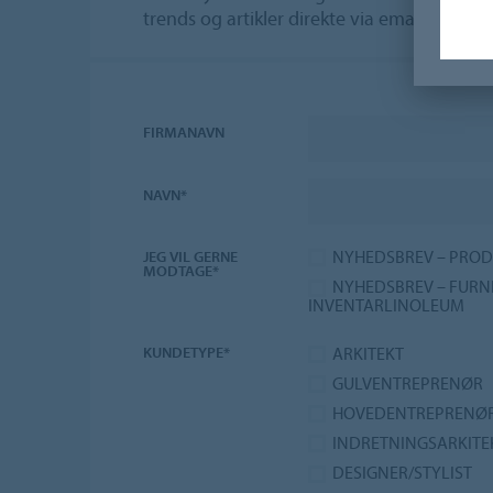
trends og artikler direkte via email.
FIRMANAVN
NAVN*
NYHEDSBREV – PROD
JEG VIL GERNE
MODTAGE*
NYHEDSBREV – FURN
INVENTARLINOLEUM
ARKITEKT
KUNDETYPE*
GULVENTREPRENØR
HOVEDENTREPRENØ
INDRETNINGSARKITE
DESIGNER/STYLIST