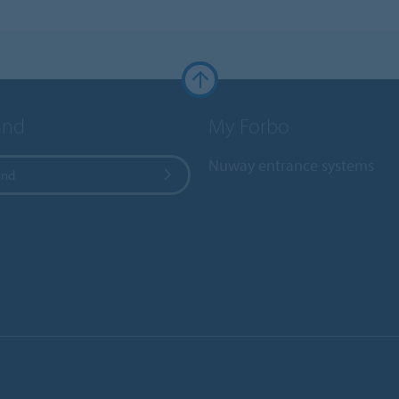
and
My Forbo
Nuway entrance systems
and