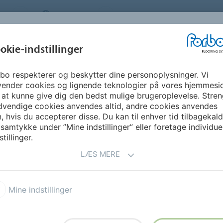
S
DENMARK
OM OS
KARRIERE
NYHEDSBR
okie-indstillinger
bo respekterer og beskytter dine personoplysninger. Vi
GUIDE &
BÆREDYGTIGHED
DOWNLOADS
FO
vender cookies og lignende teknologier på vores hjemmesi
INSPIRATION
 at kunne give dig den bedst mulige brugeroplevelse. Stren
dvendige cookies anvendes altid, andre cookies anvendes
, hvis du accepterer disse. Du kan til enhver tid tilbagekal
 samtykke under ”Mine indstillinger” eller foretage individue
stillinger.
LÆS MERE
Vigtig
Mine indstillinger
oks. Her kan du tilmelde dig
Du kan afmelde nyhedsbrevet
yheder, baggrundshistorier,
nederst i nyhedsbrevet.