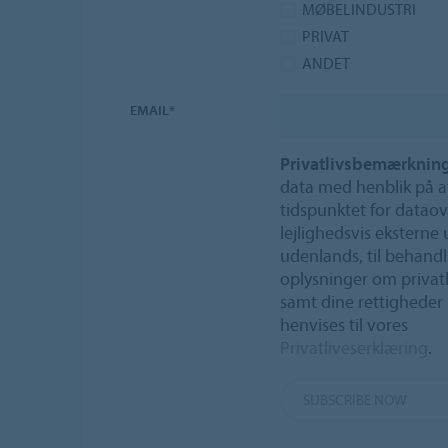
MØBELINDUSTRI
PRIVAT
ANDET
EMAIL*
Privatlivsbemærkning
data med henblik på a
tidspunktet for dataove
lejlighedsvis eksterne
udenlands, til behandl
oplysninger om privatl
samt dine rettigheder
henvises til vores
Privatliveserklæring
.
SUBSCRIBE NOW