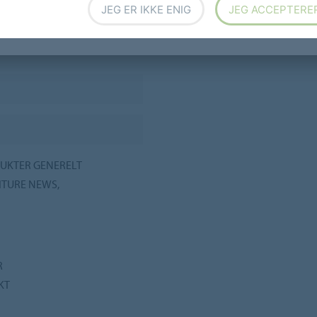
JEG ER IKKE ENIG
JEG ACCEPTERE
UKTER GENERELT
ITURE NEWS,
R
KT