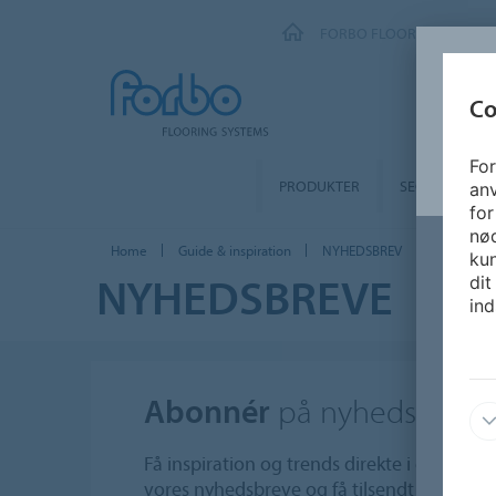
FORBO FLOORING SYSTEM
Co
For
PRODUKTER
SEGMENTER
an
for
nø
Home
Guide & inspiration
NYHEDSBREV
kun
NYHEDSBREVE
dit
ind
Abonnér
på nyhedsbreve
Få inspiration og trends direkte i din indb
vores nyhedsbreve og få tilsendt produktn