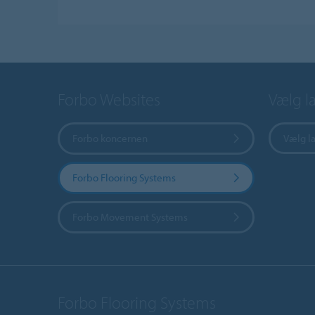
Forbo Websites
Vælg l
Forbo koncernen
Vælg l
Forbo Flooring Systems
Forbo Movement Systems
Forbo Flooring Systems