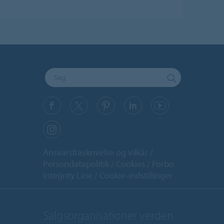
Ansvarsfraskrivelse og vilkår
Persondatapolitik
Cookies
Forbo
Integrity Line
Cookie-indstillinger
Salgsorganisationer verden