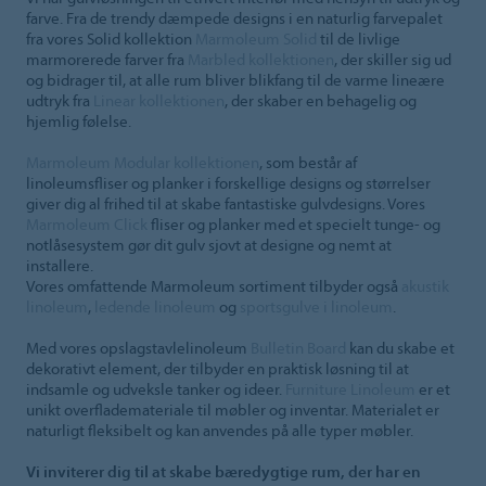
farve. Fra de trendy dæmpede designs i en naturlig farvepalet
fra vores Solid kollektion
Marmoleum Solid
til de livlige
marmorerede farver fra
Marbled kollektionen
, der skiller sig ud
og bidrager til, at alle rum bliver blikfang til de varme lineære
udtryk fra
Linear kollektionen
, der skaber en behagelig og
hjemlig følelse.
Marmoleum Modular kollektionen
, som består af
linoleumsfliser og planker i forskellige designs og størrelser
giver dig al frihed til at skabe fantastiske gulvdesigns. Vores
Marmoleum Click
fliser og planker med et specielt tunge- og
notlåsesystem gør dit gulv sjovt at designe og nemt at
installere.
Vores omfattende Marmoleum sortiment tilbyder også
akustik
linoleum
,
ledende linoleum
og
sportsgulve i linoleum
.
Med vores opslagstavlelinoleum
Bulletin Board
kan du skabe et
dekorativt element, der tilbyder en praktisk løsning til at
indsamle og udveksle tanker og ideer.
Furniture Linoleum
er et
unikt overflademateriale til møbler og inventar. Materialet er
naturligt fleksibelt og kan anvendes på alle typer møbler.
Vi inviterer dig til at skabe bæredygtige rum, der har en