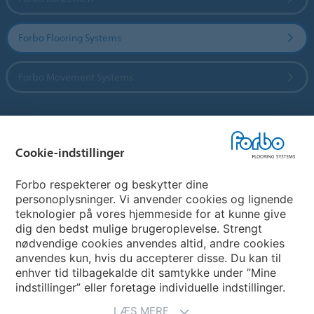
Forbo Flooring Systems
Forbo Movement Systems
Vælg land
Cookie-indstillinger
Vælg land
Forbo respekterer og beskytter dine
personoplysninger. Vi anvender cookies og lignende
teknologier på vores hjemmeside for at kunne give
My Forbo
dig den bedst mulige brugeroplevelse. Strengt
nødvendige cookies anvendes altid, andre cookies
Nuway entrance systems
anvendes kun, hvis du accepterer disse. Du kan til
enhver tid tilbagekalde dit samtykke under ”Mine
indstillinger” eller foretage individuelle indstillinger.
LÆS MERE