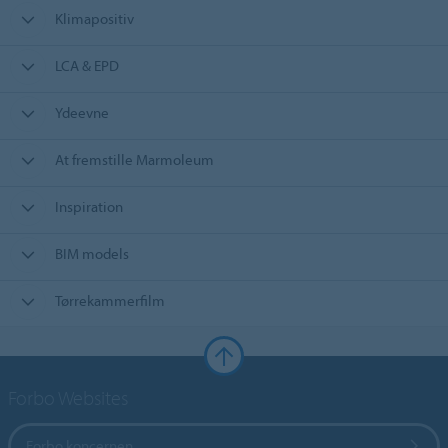
Klimapositiv
LCA & EPD
Ydeevne
At fremstille Marmoleum
Inspiration
BIM models
Tørrekammerfilm
Forbo Websites
Forbo koncernen