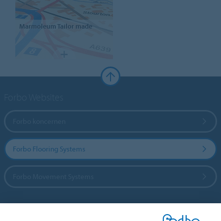
Marmoleum
Tailor made
Forbo Websites
Forbo koncernen
Forbo Flooring Systems
Forbo Movement Systems
Vælg land