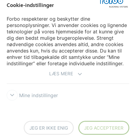
Cookie-indstillinger
Vælg land
Forbo respekterer og beskytter dine
personoplysninger. Vi anvender cookies og lignende
teknologier på vores hjemmeside for at kunne give
My Forbo
dig den bedst mulige brugeroplevelse. Strengt
nødvendige cookies anvendes altid, andre cookies
Nuway entrance systems
anvendes kun, hvis du accepterer disse. Du kan til
enhver tid tilbagekalde dit samtykke under ”Mine
indstillinger” eller foretage individuelle indstillinger.
LÆS MERE
Mine indstillinger
Ansvarsfraskrivelse og vilkår
Persondatapolitik
Cookies
Forbo
Integrity Line
Cookie-indstillinger
JEG ER IKKE ENIG
JEG ACCEPTERER
creating better environments