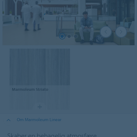
Marmoleum
Striato
Om Marmoleum Linear
Skaber en behagelig atmosfære