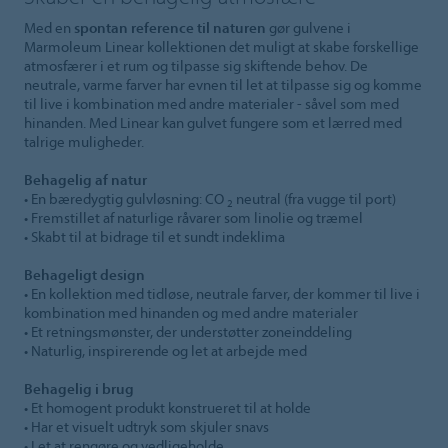
Med en
spontan reference til naturen
gør gulvene i
Marmoleum Linear kollektionen det muligt at skabe forskellige
atmosfærer i et rum og tilpasse sig skiftende behov. De
neutrale, varme farver har evnen til let at tilpasse sig og komme
til live i kombination med andre materialer - såvel som med
hinanden. Med Linear kan gulvet fungere som et lærred med
talrige muligheder.
Behagelig af natur
• En bæredygtig gulvløsning: CO
neutral (fra vugge til port)
2
• Fremstillet af naturlige råvarer som linolie og træmel
• Skabt til at bidrage til et sundt indeklima
Behageligt design
• En kollektion med tidløse, neutrale farver, der kommer til live i
kombination med hinanden og med andre materialer
• Et retningsmønster, der understøtter zoneinddeling
• Naturlig, inspirerende og let at arbejde med
Behagelig i brug
• Et homogent produkt konstrueret til at holde
• Har et visuelt udtryk som skjuler snavs
• Let at rengøre og vedligeholde