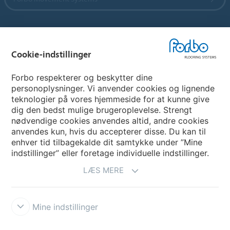
Vælg land
Cookie-indstillinger
Vælg land
Forbo respekterer og beskytter dine
personoplysninger. Vi anvender cookies og lignende
teknologier på vores hjemmeside for at kunne give
My Forbo
dig den bedst mulige brugeroplevelse. Strengt
nødvendige cookies anvendes altid, andre cookies
Nuway entrance systems
anvendes kun, hvis du accepterer disse. Du kan til
enhver tid tilbagekalde dit samtykke under ”Mine
indstillinger” eller foretage individuelle indstillinger.
LÆS MERE
Mine indstillinger
Ansvarsfraskrivelse og vilkår
Persondatapolitik
Cookies
Forbo