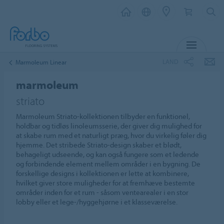
MENU
LAND
Marmoleum Linear
marmoleum
striato
Marmoleum Striato-kollektionen tilbyder en funktionel,
holdbar og tidløs linoleumsserie, der giver dig mulighed for
at skabe rum med et naturligt præg, hvor du virkelig føler dig
hjemme. Det stribede Striato-design skaber et blødt,
behageligt udseende, og kan også fungere som et ledende
og forbindende element mellem områder i en bygning. De
forskellige designs i kollektionen er lette at kombinere,
hvilket giver store muligheder for at fremhæve bestemte
områder inden for et rum - såsom ventearealer i en stor
lobby eller et lege-/hyggehjørne i et klasseværelse.