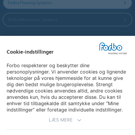
Forbo Flooring Systems
Forbo Movement Systems
Vælg land
Cookie-indstillinger
Vælg land
Forbo respekterer og beskytter dine
personoplysninger. Vi anvender cookies og lignende
teknologier på vores hjemmeside for at kunne give
My Forbo
dig den bedst mulige brugeroplevelse. Strengt
nødvendige cookies anvendes altid, andre cookies
Nuway entrance systems
anvendes kun, hvis du accepterer disse. Du kan til
enhver tid tilbagekalde dit samtykke under ”Mine
indstillinger” eller foretage individuelle indstillinger.
LÆS MERE