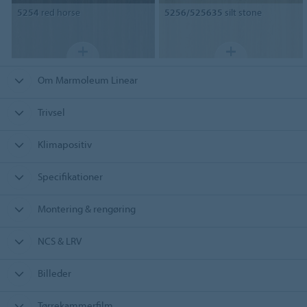
5254
red horse
5256/525635
silt stone
Om Marmoleum Linear
Trivsel
Klimapositiv
Specifikationer
Montering & rengøring
NCS & LRV
Billeder
Tørrekammerfilm