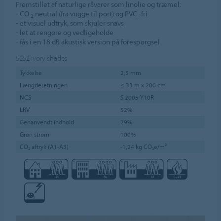
Fremstillet af naturlige råvarer som linolie og træmel:
- CO
neutral (fra vugge til port) og PVC -fri
2
- et visuel udtryk, som skjuler snavs
- let at rengøre og vedligeholde
- fås i en 18 dB akustisk version på forespørgsel
5252
ivory shades
Tykkelse
2,5 mm
Længderetningen
≤ 33 m x 200 cm
NCS
S 2005-Y10R
LRV
52%
Genanvendt indhold
29%
Grøn strøm
100%
CO₂ aftryk (A1-A3)
-1,24 kg CO₂e/m²