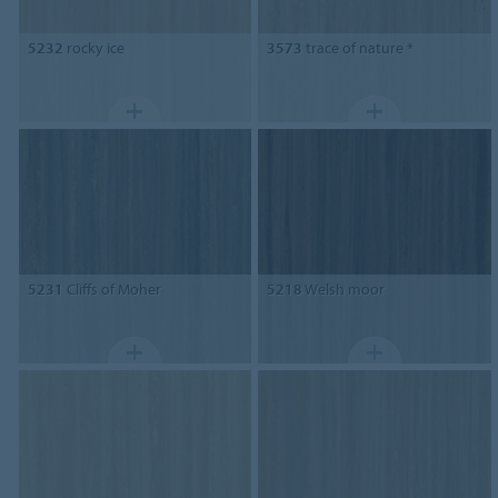
5232
rocky ice
3573
trace of nature *
5231
Cliffs of Moher
5218
Welsh moor