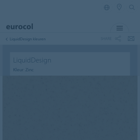
MENU
SHARE
LiquidDesign kleuren
LiquidDesign
Kleur: Zinc