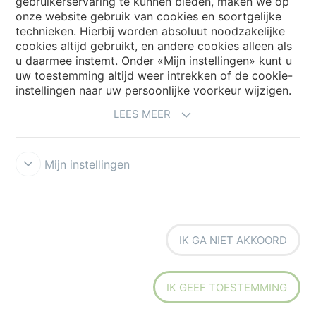
gebruikerservaring te kunnen bieden, maken we op
onze website gebruik van cookies en soortgelijke
technieken. Hierbij worden absoluut noodzakelijke
cookies altijd gebruikt, en andere cookies alleen als
My Forbo
u daarmee instemt. Onder «Mijn instellingen» kunt u
Archief webinars
uw toestemming altijd weer intrekken of de cookie-
instellingen naar uw persoonlijke voorkeur wijzigen.
Archief webinars architecten
LEES MEER
Aanmelden Eurovisie
Mijn instellingen
IK GA NIET AKKOORD
Voorwaarden
Disclaimer
Privacy
Security & Cookies
Cookie-
richtlijn
Forbo Integrity Line
Cookie-instellingen
IK GEEF TOESTEMMING
the strong connection