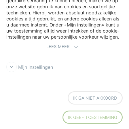
gebruikerservaring te kunnen bieden, maken we op
onze website gebruik van cookies en soortgelijke
technieken. Hierbij worden absoluut noodzakelijke
cookies altijd gebruikt, en andere cookies alleen als
My Forbo
u daarmee instemt. Onder «Mijn instellingen» kunt u
Archief webinars
uw toestemming altijd weer intrekken of de cookie-
instellingen naar uw persoonlijke voorkeur wijzigen.
Archief webinars architecten
LEES MEER
Aanmelden Eurovisie
Mijn instellingen
IK GA NIET AKKOORD
Voorwaarden
Disclaimer
Privacy
Security & Cookies
Cookie-
richtlijn
Forbo Integrity Line
Cookie-instellingen
IK GEEF TOESTEMMING
the strong connection