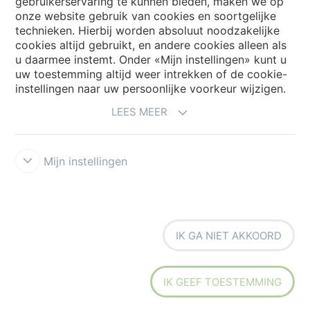
gebruikerservaring te kunnen bieden, maken we op
onze website gebruik van cookies en soortgelijke
technieken. Hierbij worden absoluut noodzakelijke
cookies altijd gebruikt, en andere cookies alleen als
My Forbo
u daarmee instemt. Onder «Mijn instellingen» kunt u
Archief webinars
uw toestemming altijd weer intrekken of de cookie-
instellingen naar uw persoonlijke voorkeur wijzigen.
Archief webinars architecten
LEES MEER
Aanmelden Eurovisie
Mijn instellingen
IK GA NIET AKKOORD
Voorwaarden
Disclaimer
Privacy
Security & Cookies
Cookie-
richtlijn
Forbo Integrity Line
Cookie-instellingen
IK GEEF TOESTEMMING
the strong connection