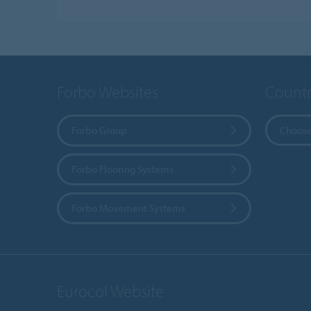
Forbo Websites
Countr
Forbo Group
Choose
Forbo Flooring Systems
Forbo Movement Systems
Eurocol Website