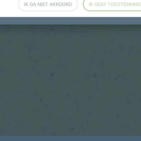
IK GA NIET AKKOORD
IK GEEF TOESTEMMIN