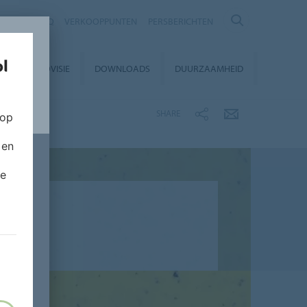
NTACT
FAQ
VERKOOPPUNTEN
PERSBERICHTEN
EUROVISIE
DOWNLOADS
DUURZAAMHEID
SHARE
 op
 en
de