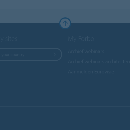
y sites
My Forbo
Archief webinars
 your country
Archief webinars architecten
Aanmelden Eurovisie