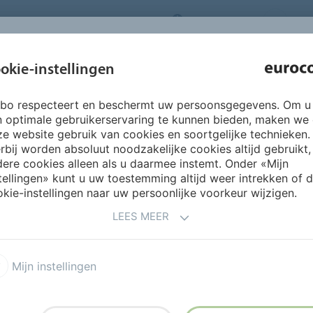
NEDERLANDS
CO
INSPIRATIE &
okie-instellingen
OVER ONS
PRODUCTEN
SERVICES
REFERENTIES
rbo respecteert en beschermt uw persoonsgegevens. Om u
ing productoverzicht
LiquidDesign
LiquidDesign kleuren
n optimale gebruikerservaring te kunnen bieden, maken we
e website gebruik van cookies en soortgelijke technieken.
rbij worden absoluut noodzakelijke cookies altijd gebruikt,
ere cookies alleen als u daarmee instemt. Onder «Mijn
tellingen» kunt u uw toestemming altijd weer intrekken of 
kie-instellingen naar uw persoonlijke voorkeur wijzigen.
LEES MEER
Mijn instellingen