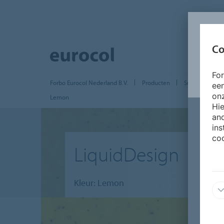
Co
Fo
Forbo Eurocol Nederland B.V.
Producten
Surface Finish
ee
onz
Lemon
Hie
and
ins
coo
LiquidDesign
Kleur: Lemon