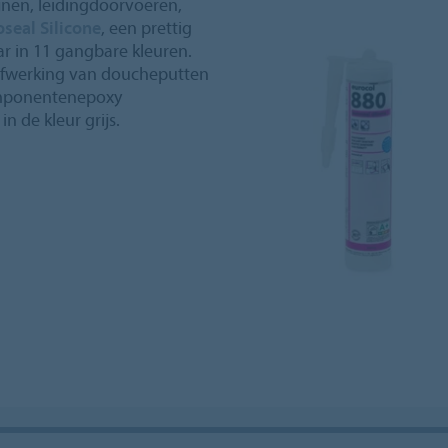
ijnen, leidingdoorvoeren,
seal Silicone
, een prettig
aar in 11 gangbare kleuren.
afwerking van doucheputten
omponentenepoxy
n de kleur grijs.