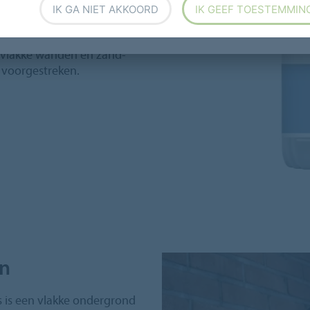
dustriestofzuiger. Breng je
IK GA NIET AKKOORD
IK GEEF TOESTEMMIN
t dit dan eerst grondig met
 vloer, zodra deze droog is,
 vlakke wanden en zand-
 voorgestreken.
en
s is een vlakke ondergrond