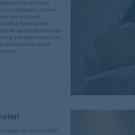
igingen kun je vooraf
n een vlakspaan. Grotere
d vlak je uit met
erwerk je Keratop over
ul die ruimte dan eerst op
ëer je een ideale basis voor
bruik hiervoor in droge
ruimten
nelen
r volgens de voorschriften