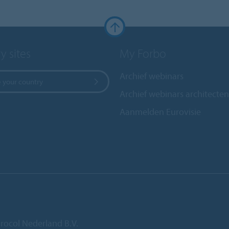
y sites
My Forbo
Archief webinars
 your country
Archief webinars architecten
Aanmelden Eurovisie
rocol Nederland B.V.