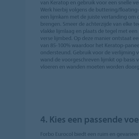
van Keratop en gebruik voor een snelle ve
Werk hierbij volgens de buttering/floatin
een lijmkam met de juiste vertanding om d
brengen. Smeer de achterzijde van elke te
vlakke lijmlaag en plaats de tegel met ee
verse lijmbed. Op deze manier ontstaat ee
van 85-100% waardoor het Keratop-paneel
ondersteund. Gebruik voor de verlijming 
wand de voorgeschreven lijmkit op basis va
vloeren en wanden moeten worden doorge
4. Kies een passende voe
Forbo Eurocol biedt een ruim en gevariee