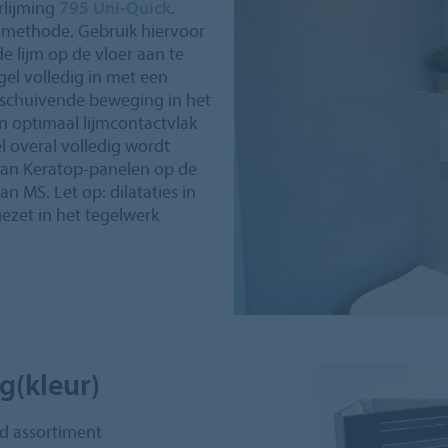
rlijming
795 Uni-Quick
.
g-methode. Gebruik hiervoor
e lijm op de vloer aan te
gel volledig in met een
n schuivende beweging in het
n optimaal lijmcontactvlak
 overal volledig wordt
van Keratop-panelen op de
n MS. Let op: dilataties in
zet in het tegelwerk
g(kleur)
rd assortiment