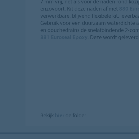
7 mm vrij, net als voor de naden rond koz
enzovoort. Kit deze naden af met
880 Euro
verwerkbare, blijvend flexibele kit, leverb
Gebruik voor een duurzaam waterdichte 
en douchedrains de snelafbindende 2-c
881 Euroseal Epoxy
. Deze wordt geleverd i
Bekijk
hier
de folder.