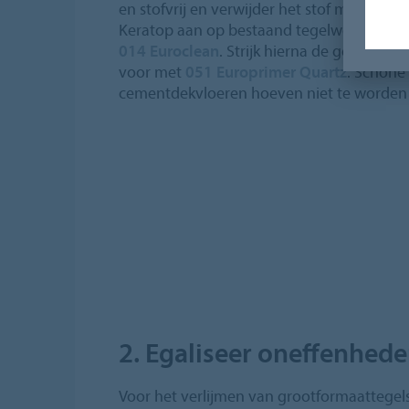
en stofvrij en verwijder het stof met een in
Keratop aan op bestaand tegelwerk, ontve
014 Euroclean
. Strijk hierna de gereinigde
voor met
051 Europrimer Quartz
. Schone
cementdekvloeren hoeven niet te worden
2. Egaliseer oneffenhed
Voor het verlijmen van grootformaattegel