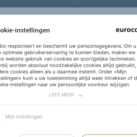
NEDERLANDS
CO
INSPIRATIE &
okie-instellingen
OVER ONS
PRODUCTEN
SERVICES
REFERENTIES
rbo respecteert en beschermt uw persoonsgegevens. Om u
ijm je Keratop keramische tegels
n optimale gebruikerservaring te kunnen bieden, maken we
e website gebruik van cookies en soortgelijke technieken.
rbij worden absoluut noodzakelijke cookies altijd gebruikt,
RATOP KERAMISCHE TEGEL
ere cookies alleen als u daarmee instemt. Onder «Mijn
tellingen» kunt u uw toestemming altijd weer intrekken of 
kie-instellingen naar uw persoonlijke voorkeur wijzigen.
LEES MEER
 voor
Mijn instellingen
loeren vooraf goed schoon