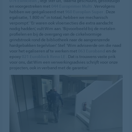
014 Euroclean
', legt Stef uit, 'daarna geschuurd, gestofzuigd
en voorgestreken met
044 Europrimer Multi
. Vervolgens
hebben we geëgaliseerd met
960 Europlan Super
. Deze
egalisatie, 1.800 m² in totaal, hebben we mechanisch
verpompt.' 'Er waren ook vloersecties die extra aandacht
nodig hadden', vult Wim aan. 'Bijvoorbeeld bij de metalen
profielen en bij de overgang van de cirkelvormige
grindstrook rond de bibliotheek naar de aangrenzende
hardgebakken tegelvloer.' Stef: 'Wim adviseerde om die naad
voor het egaliseren af te werken met
063 Euroband
en de
epoxy
021 Euroblock Reno LE
. Dat is trouwens vaste prik
voor ons, dat Wim een verwerkingsadvies schrijft voor onze
projecten, ook in verband met de garantie.'