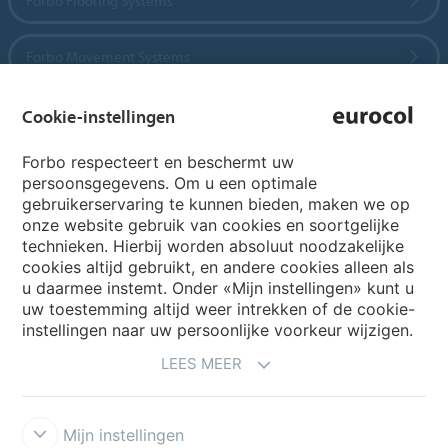
Forbo Flooring Systems
Forbo Movement Systems
Cookie-instellingen
Country sites
Forbo respecteert en beschermt uw
persoonsgegevens. Om u een optimale
Choose your country
gebruikerservaring te kunnen bieden, maken we op
onze website gebruik van cookies en soortgelijke
technieken. Hierbij worden absoluut noodzakelijke
cookies altijd gebruikt, en andere cookies alleen als
My Forbo
u daarmee instemt. Onder «Mijn instellingen» kunt u
Archief webinars
uw toestemming altijd weer intrekken of de cookie-
instellingen naar uw persoonlijke voorkeur wijzigen.
Archief webinars architecten
LEES MEER
Aanmelden Eurovisie
Mijn instellingen