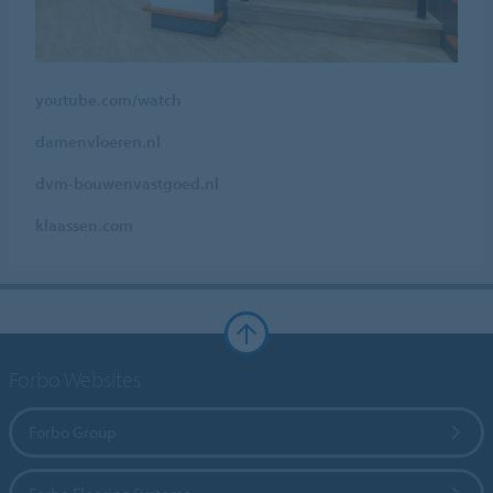
youtube.com/watch
damenvloeren.nl
dvm-bouwenvastgoed.nl
klaassen.com
Forbo Websites
Forbo Group