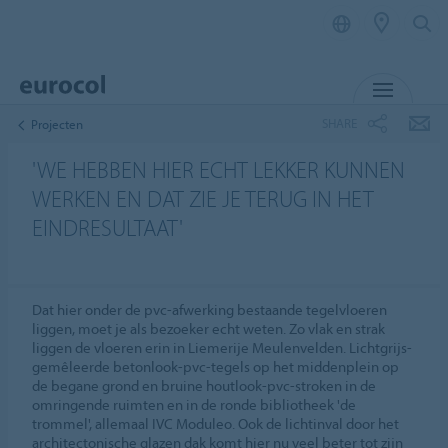
MENU
SHARE
Projecten
'WE HEBBEN HIER ECHT LEKKER KUNNEN
WERKEN EN DAT ZIE JE TERUG IN HET
EINDRESULTAAT'
Dat hier onder de pvc-afwerking bestaande tegelvloeren
liggen, moet je als bezoeker echt weten. Zo vlak en strak
liggen de vloeren erin in Liemerije Meulenvelden. Lichtgrijs-
gemêleerde betonlook-pvc-tegels op het middenplein op
de begane grond en bruine houtlook-pvc-stroken in de
omringende ruimten en in de ronde bibliotheek 'de
trommel', allemaal IVC Moduleo. Ook de lichtinval door het
architectonische glazen dak komt hier nu veel beter tot zijn