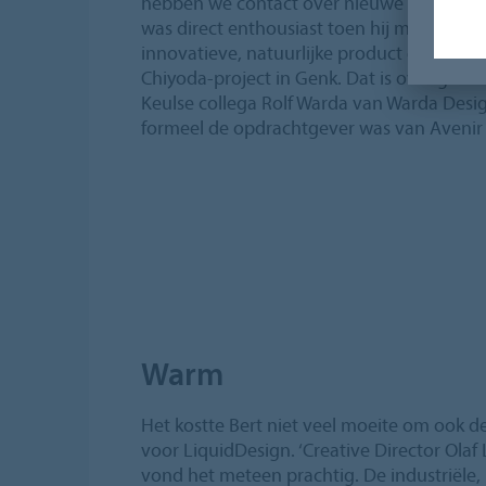
hebben we contact over nieuwe Eurocol-prod
was direct enthousiast toen hij me LiquidDe
innovatieve, natuurlijke product goede m
Chiyoda-project in Genk. Dat is overigens
Keulse collega Rolf Warda van Warda Design
formeel de opdrachtgever was van Avenir P
Warm
Het kostte Bert niet veel moeite om ook d
voor LiquidDesign. ‘Creative Director Ola
vond het meteen prachtig. De industriële,