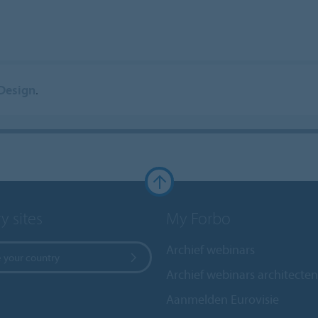
Design
.
y sites
My Forbo
Archief webinars
 your country
Archief webinars architecten
Aanmelden Eurovisie