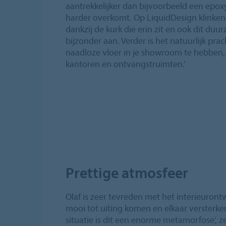
aantrekkelijker dan bijvoorbeeld een epoxyg
harder overkomt. Op LiquidDesign klinken
dankzij de kurk die erin zit en ook dit duu
bijzonder aan. Verder is het natuurlijk pra
naadloze vloer in je showroom te hebben, 
kantoren en ontvangstruimten.’
Prettige atmosfeer
Olaf is zeer tevreden met het interieuront
mooi tot uiting komen en elkaar versterke
situatie is dit een enorme metamorfose’, zeg