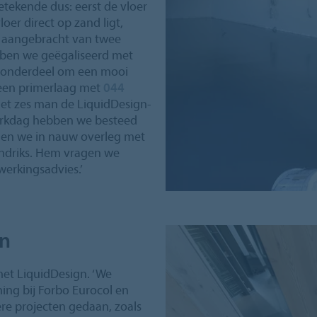
tekende dus: eerst de vloer
oer direct op zand ligt,
 aangebracht van twee
bben we geëgaliseerd met
jk onderdeel om een mooi
e een primerlaag met
044
t zes man de LiquidDesign-
werkdag hebben we besteed
deden we in nauw overleg met
ndriks. Hem vragen we
werkingsadvies.’
en
 met LiquidDesign. ‘We
ing bij Forbo Eurocol en
re projecten gedaan, zoals