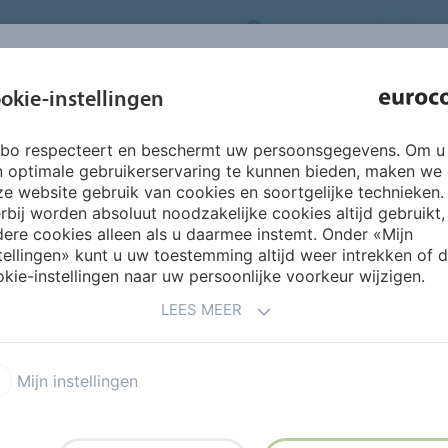
NEDERLANDS
CO
INSPIRATIE &
okie-instellingen
OVER ONS
PRODUCTEN
SERVICES
REFERENTIES
rbo respecteert en beschermt uw persoonsgegevens. Om u
rukkerij Chiyoda Europe Genk
n optimale gebruikerservaring te kunnen bieden, maken we
e website gebruik van cookies en soortgelijke technieken.
rbij worden absoluut noodzakelijke cookies altijd gebruikt,
INDUSTRIEEL EN WARM TEGE
ere cookies alleen als u daarmee instemt. Onder «Mijn
tellingen» kunt u uw toestemming altijd weer intrekken of 
kie-instellingen naar uw persoonlijke voorkeur wijzigen.
LEES MEER
af te werken met een
ek tussen architect en
ojects uit Apeldoorn en Ruud
Mijn instellingen
cility managers. ‘Ik ken
nche en van tijd tot tijd