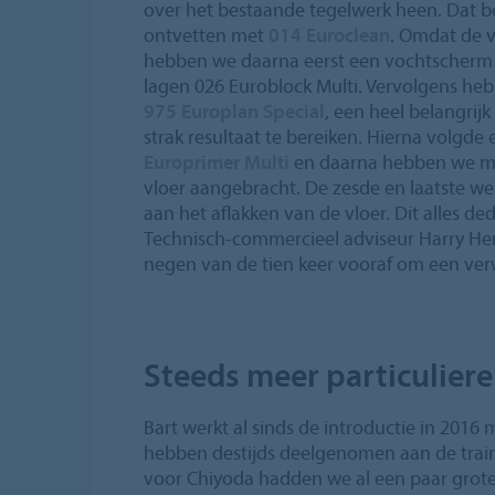
over het bestaande tegelwerk heen. Dat be
ontvetten met
014 Euroclean
. Omdat de vl
hebben we daarna eerst een vochtscherm
lagen 026 Euroblock Multi. Vervolgens he
975 Europlan Special
, een heel belangri
strak resultaat te bereiken. Hierna volgd
Europrimer Multi
en daarna hebben we me
vloer aangebracht. De zesde en laatste 
aan het aflakken van de vloer. Dit alles 
Technisch-commercieel adviseur Harry He
negen van de tien keer vooraf om een ver
Steeds meer particulier
Bart werkt al sinds de introductie in 2016
hebben destijds deelgenomen aan de train
voor Chiyoda hadden we al een paar grote