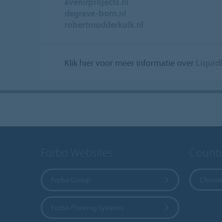
avenirprojects.nl
degrave-born.nl
robertmodderkolk.nl
Klik hier voor meer informatie over
Liquid
Forbo Websites
Countr
Forbo Group
Choose
Forbo Flooring Systems