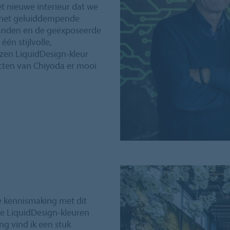
het nieuwe interieur dat we
 het geluiddempende
wanden en de geëxposeerde
én stijlvolle,
zen LiquidDesign-kleur
cten van Chiyoda er mooi
e kennismaking met dit
de LiquidDesign-kleuren
ng vind ik een stuk