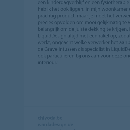
een kinderdagverblijf en een fysiotherapie-
heb ik het ook liggen, in mijn woonkamer 
prachtig product, maar je moet het verwe
precies opvolgen om mooi gelijkmatig te w
belangrijk om de juiste dekking te krijge
LiquidDesign altijd met een rakel op, zoda
werkt, ongeacht welke verwerker het aanbr
de Grave intussen als specialist in LiquidD
ook particulieren bij ons aan voor deze o
interieur.’
chiyoda.be
wardadesign.de