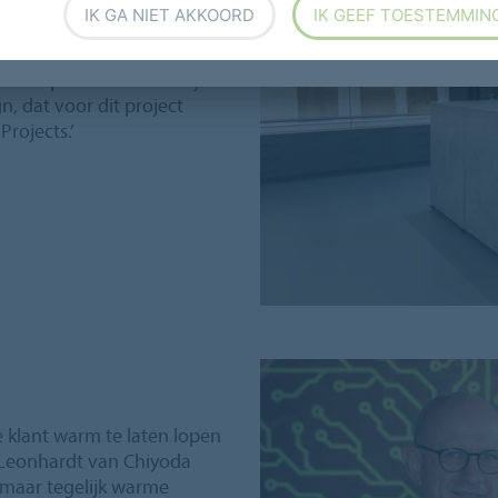
ucten’, vertelt Bert. ‘Ik
IK GA NIET AKKOORD
IK GEEF TOESTEMMIN
sign liet zien en zag in dit
ogelijkheden voor het
 een coproductie met mijn
, dat voor dit project
rojects.’
e klant warm te laten lopen
f Leonhardt van Chiyoda
 maar tegelijk warme