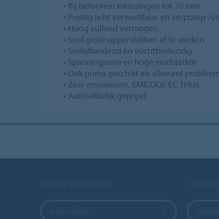
• Bij betonnen inkassingen tot 70 mm
• Prettig licht verwerkbaar en verpomp-/v
• Hoog vullend vermogen
• Snel grote oppervlakken af te werken
• Snelafbindend en vochtbestendig
• Spanningsarm en hoge eindsterkte
• Ook prima geschikt als allround problee
• Zeer emissiearm, EMICODE EC 1Plus
• Aantrekkelijk geprijsd
Forbo Websites
Countr
Forbo Group
Choose