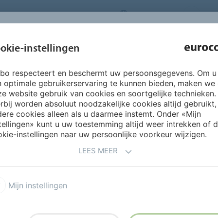
NEDERLANDS
CO
INSPIRATIE &
okie-instellingen
OVER ONS
PRODUCTEN
SERVICES
REFERENTIES
rbo respecteert en beschermt uw persoonsgegevens. Om u
955 Wandostuc
n optimale gebruikerservaring te kunnen bieden, maken we
e website gebruik van cookies en soortgelijke technieken.
rbij worden absoluut noodzakelijke cookies altijd gebruikt,
AAT ZICH LICHTER EN RU
ere cookies alleen als u daarmee instemt. Onder «Mijn
tellingen» kunt u uw toestemming altijd weer intrekken of 
kie-instellingen naar uw persoonlijke voorkeur wijzigen.
LEES MEER
 aan het assortiment
Mijn instellingen
ductmanager Dino Brouwer
l willen we beslist geen al
ten creëren, al vinden we