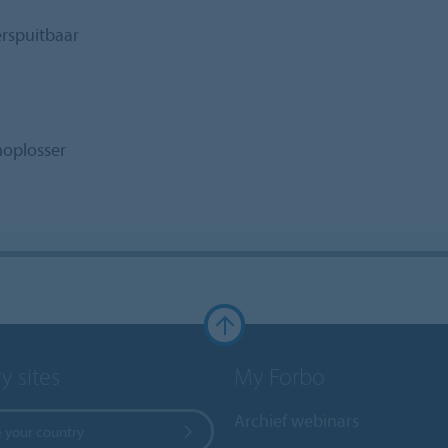
erspuitbaar
moplosser
y sites
My Forbo
Archief webinars
 your country