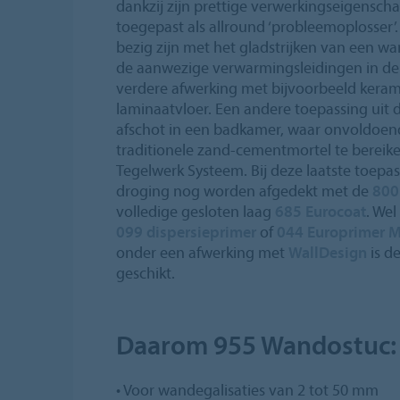
dankzij zijn prettige verwerkingseigensch
toegepast als allround ‘probleemoplosser’
bezig zijn met het gladstrijken van een w
de aanwezige verwarmingsleidingen in de
verdere afwerking met bijvoorbeeld keram
laminaatvloer. Een andere toepassing uit de
afschot in een badkamer, waar onvoldoend
traditionele zand-cementmortel te bereike
Tegelwerk Systeem. Bij deze laatste toepa
droging nog worden afgedekt met de
800
volledige gesloten laag
685 Eurocoat
. Wel
099 dispersieprimer
of
044 Europrimer M
onder een afwerking met
WallDesign
is d
geschikt.
Daarom 955 Wandostuc:
• Voor wandegalisaties van 2 tot 50 mm