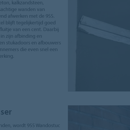
eton, kalkzandsteen,
sachtige wanden van
kend afwerken met de 955.
l blijft tegelijkertijd goed
fluitje van een cent. Daarbij
in zijn afbinding en
rken stukadoors en afbouwers
annemers die even snel een
erking.
ser
wanden, wordt 955 Wandostuc