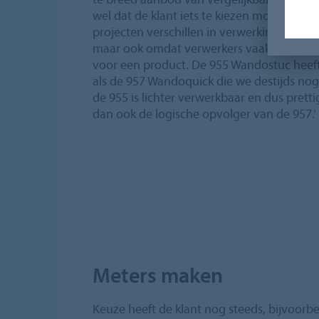
wel dat de klant iets te kiezen moet heb
projecten verschillen in verwerkingsoms
maar ook omdat verwerkers vaak een pers
voor een product. De 955 Wandostuc heeft 
als de 957 Wandoquick die we destijds no
de 955 is lichter verwerkbaar en dus pretti
dan ook de logische opvolger van de 957.’
Meters maken
Keuze heeft de klant nog steeds, bijvoorb