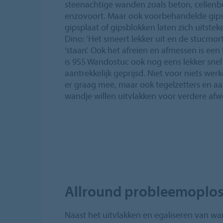
steenachtige wanden zoals beton, cellenb
enzovoort. Maar ook voorbehandelde gip
gipsplaat of gipsblokken laten zich uitste
Dino: ‘Het smeert lekker uit en de stucmorte
‘staan’. Ook het afreien en afmessen is een 
is 955 Wandostuc ook nog eens lekker snel 
aantrekkelijk geprijsd. Niet voor niets we
er graag mee, maar ook tegelzetters en a
wandje willen uitvlakken voor verdere afw
Allround probleemoplos
Naast het uitvlakken en egaliseren van 