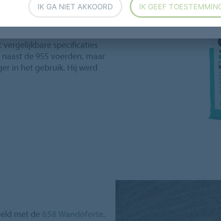
IK GA NIET AKKOORD
IK GEEF TOESTEMMIN
ben. Om te beginnen omdat
tandigheden en omvang,
oonlijke voorkeur hebben
vergelijkbare specificaties
g naast de 955 voerden, maar
ger in het gebruik. Hij werd
eeld met de
658 Wandoforte
.