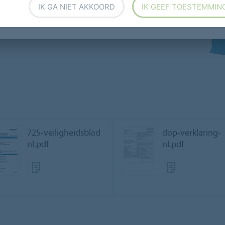
IK GA NIET AKKOORD
IK GEEF TOESTEMMIN
725-veiligheidsblad
dop-verklaring-
nl.pdf
nl.pdf