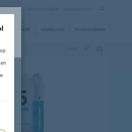
NTACT
FAQ
VERKOOPPUNTEN
PERSBERICHTEN
EUROVISIE
DOWNLOADS
DUURZAAMHEID
SHARE
 op
 en
de