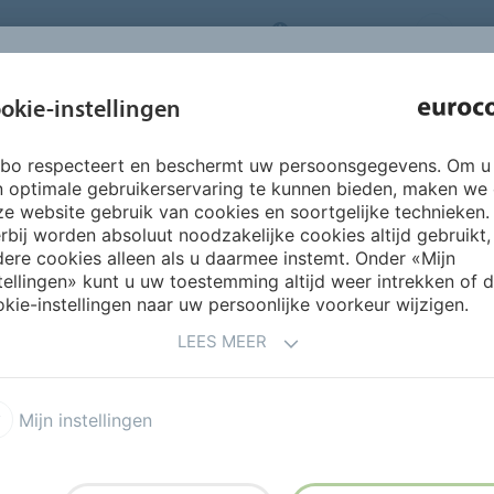
NEDERLANDS
CO
INSPIRATIE &
okie-instellingen
OVER ONS
PRODUCTEN
SERVICES
REFERENTIES
rbo respecteert en beschermt uw persoonsgegevens. Om u
eltechniek
Poedertegellijmen
725 ALPHYCOL
n optimale gebruikerservaring te kunnen bieden, maken we
e website gebruik van cookies en soortgelijke technieken.
rbij worden absoluut noodzakelijke cookies altijd gebruikt,
ere cookies alleen als u daarmee instemt. Onder «Mijn
tellingen» kunt u uw toestemming altijd weer intrekken of 
kie-instellingen naar uw persoonlijke voorkeur wijzigen.
LEES MEER
voor het verlijmen van
natuursteen op
Mijn instellingen
en) gietdekvloeren in
S (zeer emissiearm) ook