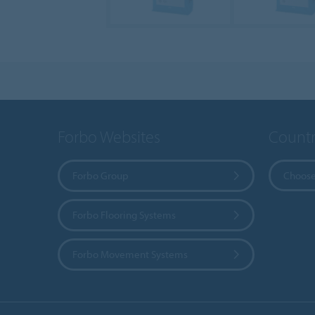
Forbo Websites
Countr
Forbo Group
Choose
Forbo Flooring Systems
Forbo Movement Systems