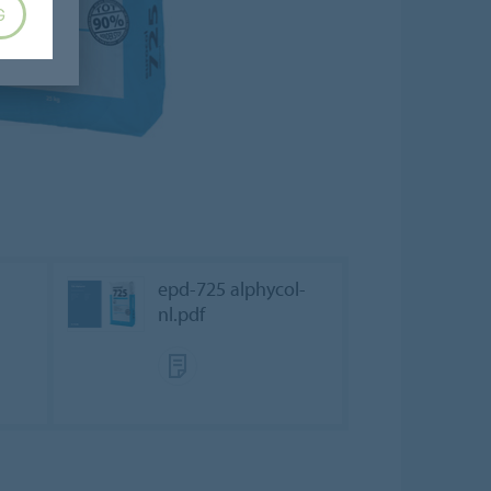
G
epd-725 alphycol-
nl.pdf