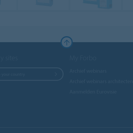
y sites
My Forbo
Archief webinars
 your country
Archief webinars architecten
Aanmelden Eurovisie