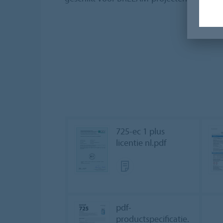
725-ec 1 plus
licentie nl.pdf
pdf-
productspecificatie.