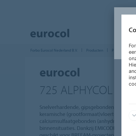
Co
Fo
Forbo Eurocol Nederland B.V.
Producten
Producten Teg
ee
onz
Hie
eurocol
and
ins
coo
725 ALPHYCOL
Snelverhardende, gipsgebonden tegellijm 
keramische (grootformaat)vloertegels en 
calciumsulfaatgebonden (anhydrietgebond
binnensituaties. Dankzij EMICODE EC 1PLU
geschikt voor BREEAM-projecten.