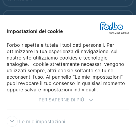
Forbo Flooring Systems
Impostazioni dei cookie
Forbo Movement Systems
Forbo rispetta e tutela i tuoi dati personali. Per
ottimizzare la tua esperienza di navigazione, sul
nostro sito utilizziamo cookies e tecnologie
Seleziona una Nazione
analoghe. I cookie strettamente necessari vengono
utilizzati sempre, altri cookie soltanto se tu ne
Seleziona la tua Nazione
acconsenti l’uso. Al pannello “Le mie impostazioni”
puoi revocare il tuo consenso in qualsiasi momento
oppure salvare impostazioni individuali.
PER SAPERNE DI PIÙ
Le mie impostazioni
Disclaimer e Condizioni d'uso
Forbo Integrity Line
Impostazioni