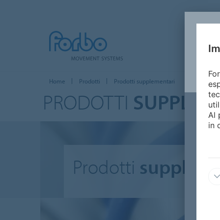
Im
For
Home
Prodotti
Prodotti supplementari
esp
PRODOTTI
SUPPLEM
tec
uti
Al 
in 
Prodotti
suppleme