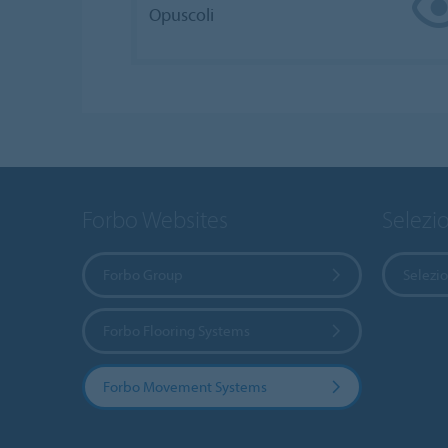
Opuscoli
Forbo Websites
Selezi
Forbo Group
Selezio
Forbo Flooring Systems
Forbo Movement Systems