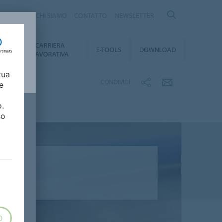
Y
CHI SIAMO
CONTATTO
NEWSLETTER
CARRIERA
TY
E-TOOLS
DOWNLOAD
LAVORATIVA
tua
CONDIVIDI
e
o.
so
O