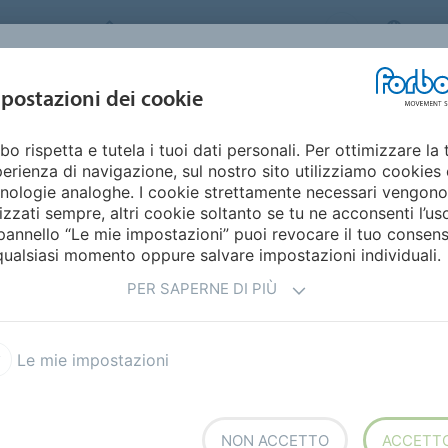
FORBO MOVEMENT SYSTEMS
ITAL
INDUSTRIE E
postazioni dei cookie
PRODOTTI
SERVICE
SUSTAINABILI
APPLICAZIONI
bo rispetta e tutela i tuoi dati personali. Per ottimizzare la 
erienza di navigazione, sul nostro sito utilizziamo cookies 
ENTARI
nologie analoghe. I cookie strettamente necessari vengono
lizzati sempre, altri cookie soltanto se tu ne acconsenti l’us
pannello “Le mie impostazioni” puoi revocare il tuo consen
qualsiasi momento oppure salvare impostazioni individuali.
PER SAPERNE DI PIÙ
ntari
Le mie impostazioni
NON ACCETTO
ACCETT