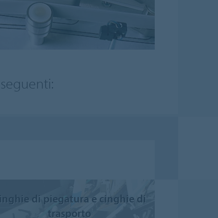
 seguenti:
inghie di piegatura e cinghie di
trasporto