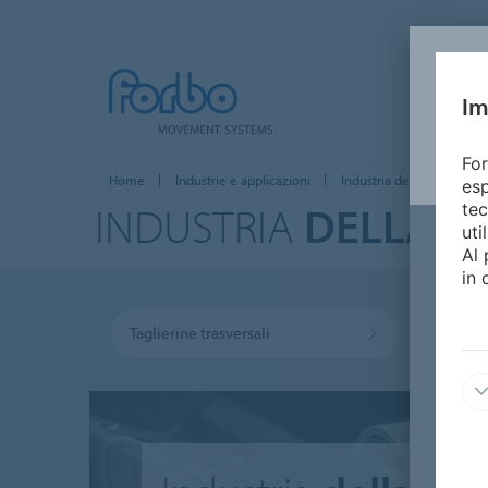
Im
For
Home
Industrie e applicazioni
Industria della carta
esp
INDUSTRIA
DELLA C
tec
uti
Al 
in 
Taglierine trasversali
Smist