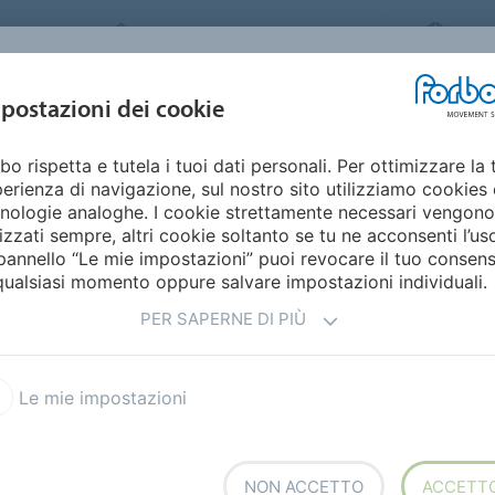
FORBO MOVEMENT SYSTEMS
ITAL
INDUSTRIE E
postazioni dei cookie
PRODOTTI
SERVICE
SUSTAINABILI
APPLICAZIONI
bo rispetta e tutela i tuoi dati personali. Per ottimizzare la 
erienza di navigazione, sul nostro sito utilizziamo cookies 
ARTA
nologie analoghe. I cookie strettamente necessari vengono
lizzati sempre, altri cookie soltanto se tu ne acconsenti l’us
pannello “Le mie impostazioni” puoi revocare il tuo consen
qualsiasi momento oppure salvare impostazioni individuali.
PER SAPERNE DI PIÙ
amento postale
Cinghie di piegatura 
Le mie impostazioni
NON ACCETTO
ACCETT