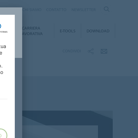
Y
CHI SIAMO
CONTATTO
NEWSLETTER
CARRIERA
TY
E-TOOLS
DOWNLOAD
LAVORATIVA
tua
CONDIVIDI
e
o.
so
e cinghie di trasporto
O