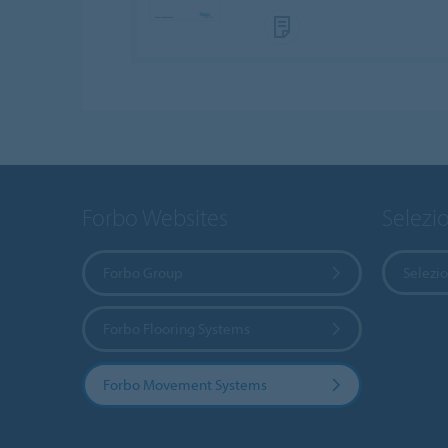
Forbo Websites
Selezi
Forbo Group
Selezio
Forbo Flooring Systems
Forbo Movement Systems