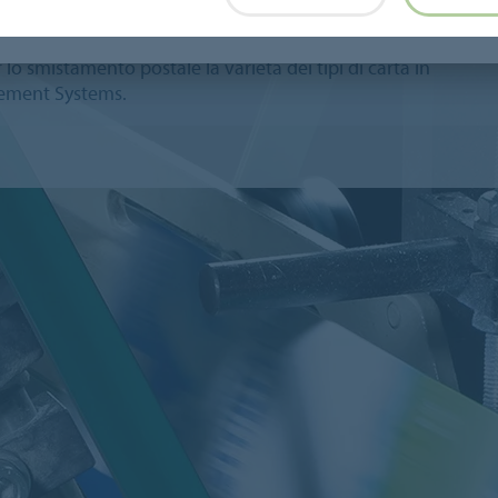
ta
 lo smistamento postale la varietà dei tipi di carta in
vement Systems.