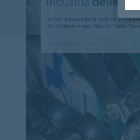
Industria
della car
Sia per la lavorazione della carta che per
uso costituisce una sfida per Forbo Mo
PER SAPERNE DI PIÙ