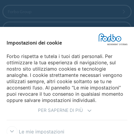
Forbo Group
Forbo Flooring Systems
Impostazioni dei cookie
Forbo Movement Systems
Forbo rispetta e tutela i tuoi dati personali. Per
ottimizzare la tua esperienza di navigazione, sul
nostro sito utilizziamo cookies e tecnologie
Seleziona una Nazione
analoghe. I cookie strettamente necessari vengono
utilizzati sempre, altri cookie soltanto se tu ne
Seleziona la tua Nazione
acconsenti l’uso. Al pannello “Le mie impostazioni”
puoi revocare il tuo consenso in qualsiasi momento
oppure salvare impostazioni individuali.
PER SAPERNE DI PIÙ
Le mie impostazioni