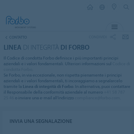
MENU
CONDIVIDI
CONTATTO
LINEA
DI INTEGRITÀ
DI FORBO
Il Codice di condotta Forbo definisce i più importanti principi
aziendali e i valori fondamentali. Ulteriori informazioni sul
Codice di
condotta Forbo
.
Se Forbo, in via eccezionale, non rispetta pienamente i principi
aziendali e i valori fondamentali, ti incoraggiamo a segnalarcelo
tramite la
Linea di integrità di Forbo
. In alternativa, puoi contattare
il Responsabile della conformità aziendale al numero
+41 58 787
25 46
o inviare una e-mail all’indirizzo
compliance@forbo.com
.
INVIA UNA SEGNALAZIONE