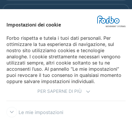
Forbo Flooring Systems
Impostazioni dei cookie
Forbo Movement Systems
Forbo rispetta e tutela i tuoi dati personali. Per
ottimizzare la tua esperienza di navigazione, sul
nostro sito utilizziamo cookies e tecnologie
Seleziona una Nazione
analoghe. I cookie strettamente necessari vengono
utilizzati sempre, altri cookie soltanto se tu ne
Seleziona la tua Nazione
acconsenti l’uso. Al pannello “Le mie impostazioni”
puoi revocare il tuo consenso in qualsiasi momento
oppure salvare impostazioni individuali.
PER SAPERNE DI PIÙ
Le mie impostazioni
Disclaimer e Condizioni d'uso
Forbo Integrity Line
Impostazioni
dei cookie