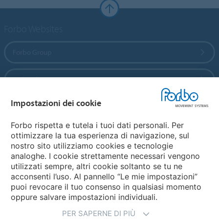
Forbo Websites
Forbo Group
Forbo Flooring Systems
Impostazioni dei cookie
Forbo Movement Systems
Forbo rispetta e tutela i tuoi dati personali. Per
ottimizzare la tua esperienza di navigazione, sul
nostro sito utilizziamo cookies e tecnologie
Seleziona una Nazione
analoghe. I cookie strettamente necessari vengono
utilizzati sempre, altri cookie soltanto se tu ne
Seleziona la tua Nazione
acconsenti l’uso. Al pannello “Le mie impostazioni”
puoi revocare il tuo consenso in qualsiasi momento
oppure salvare impostazioni individuali.
PER SAPERNE DI PIÙ