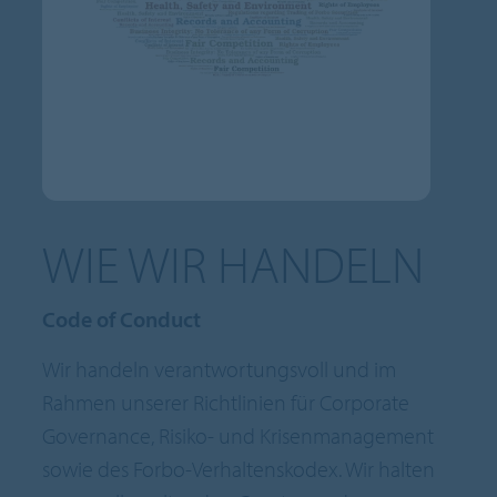
WIE WIR HANDELN
Code of Conduct
Wir handeln verantwortungsvoll und im
Rahmen unserer Richtlinien für Corporate
Governance, Risiko- und Krisenmanagement
sowie des Forbo-Verhaltenskodex. Wir halten