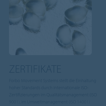
ZERTIFIKATE
Forbo Movement Systems stellt die Einhaltung
hoher Standards durch internationale ISO-
Zertifizierungen im Qualitätsmanagement (ISO
9001), im Umweltmanagement (ISO 14001)