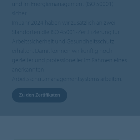
und im Energiemanagement (ISO 50001)
sicher.
Im Jahr 2024 haben wir zusätzlich an zwei
Standorten die ISO 45001-Zertifizierung für
Arbeitssicherheit und Gesundheitsschutz
erhalten. Damit können wir künftig noch
gezielter und professioneller im Rahmen eines
anerkannten
Arbeitsschutzmanagementsystems arbeiten.
Zu den Zertifikaten