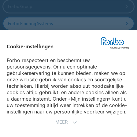
Forbo Groep
Forbo Flooring Systems
Forbo Movement Systems
Cookie-instellingen
Forbo respecteert en beschermt uw
persoonsgegevens. Om u een optimale
Website
gebruikerservaring te kunnen bieden, maken we op
onze website gebruik van cookies en soortgelijke
Kies uw land
technieken. Hierbij worden absoluut noodzakelijke
cookies altijd gebruikt, en andere cookies alleen als
u daarmee instemt. Onder «Mijn instellingen» kunt u
uw toestemming altijd weer intrekken of de cookie-
My Forbo
instellingen naar uw persoonlijke voorkeur wijzigen.
NIEUWSBRIEF
MEER