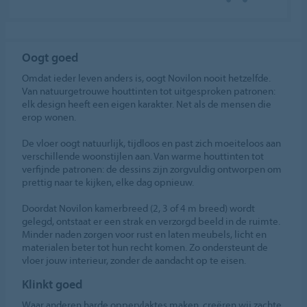
Oogt goed
Omdat ieder leven anders is, oogt Novilon nooit hetzelfde.
Van natuurgetrouwe houttinten tot uitgesproken patronen:
elk design heeft een eigen karakter. Net als de mensen die
erop wonen.
De vloer oogt natuurlijk, tijdloos en past zich moeiteloos aan
verschillende woonstijlen aan. Van warme houttinten tot
verfijnde patronen: de dessins zijn zorgvuldig ontworpen om
prettig naar te kijken, elke dag opnieuw.
Doordat Novilon kamerbreed (2, 3 of 4 m breed) wordt
gelegd, ontstaat er een strak en verzorgd beeld in de ruimte.
Minder naden zorgen voor rust en laten meubels, licht en
materialen beter tot hun recht komen. Zo ondersteunt de
vloer jouw interieur, zonder de aandacht op te eisen.
Klinkt goed
Waar anderen harde oppervlaktes maken, creëren wij zachte