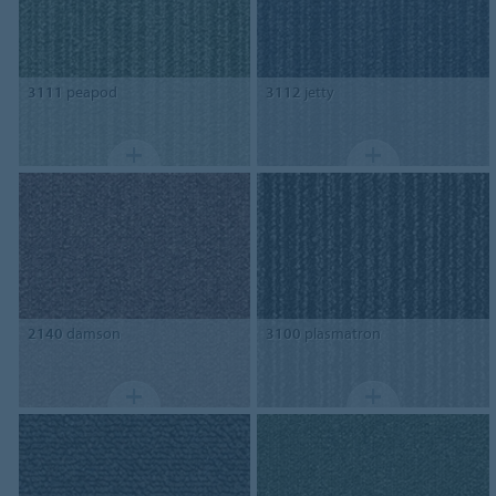
3111
peapod
3112
jetty
2140
damson
3100
plasmatron