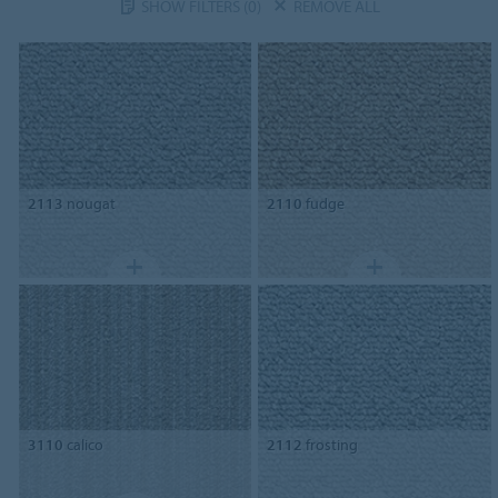
SHOW FILTERS
(0)
REMOVE ALL
2113
nougat
2110
fudge
3110
calico
2112
frosting