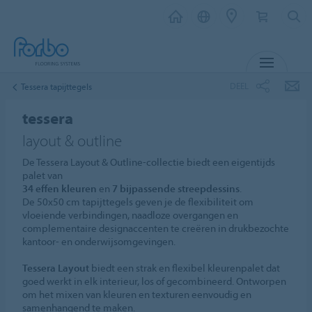
MENU
DEEL
Tessera tapijttegels
tessera
layout & outline
De Tessera Layout & Outline-collectie biedt een eigentijds
palet van
34 effen kleuren
en
7 bijpassende streepdessins
.
De 50x50 cm tapijttegels geven je de flexibiliteit om
vloeiende verbindingen, naadloze overgangen en
complementaire designaccenten te creëren in drukbezochte
kantoor- en onderwijsomgevingen.
Tessera Layout
biedt een strak en flexibel kleurenpalet dat
goed werkt in elk interieur, los of gecombineerd. Ontworpen
om het mixen van kleuren en texturen eenvoudig en
samenhangend te maken.