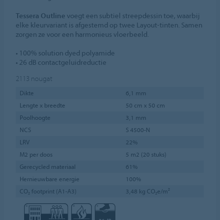
Tessera Outline
voegt een subtiel streepdessin toe, waarbij
elke kleurvariant is afgestemd op twee Layout-tinten. Samen
zorgen ze voor een harmonieus vloerbeeld.
• 100% solution dyed polyamide
• 26 dB contactgeluidreductie
2113
nougat
Dikte
6,1 mm
Lengte x breedte
50 cm x 50 cm
Poolhoogte
3,1 mm
NCS
S 4500-N
LRV
22%
M2 per doos
5 m2 (20 stuks)
Gerecycled materiaal
61%
Hernieuwbare energie
100%
CO₂ footprint (A1-A3)
3,48 kg CO₂e/m²