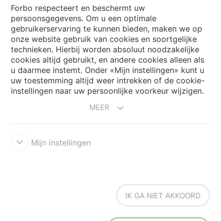
Forbo respecteert en beschermt uw
persoonsgegevens. Om u een optimale
Website
gebruikerservaring te kunnen bieden, maken we op
onze website gebruik van cookies en soortgelijke
Kies uw land
technieken. Hierbij worden absoluut noodzakelijke
cookies altijd gebruikt, en andere cookies alleen als
u daarmee instemt. Onder «Mijn instellingen» kunt u
uw toestemming altijd weer intrekken of de cookie-
My Forbo
instellingen naar uw persoonlijke voorkeur wijzigen.
NIEUWSBRIEF
MEER
Mijn instellingen
Voorwaarden
Privacyverklaring
Disclaimer
Cookies
Forbo
IK GA NIET AKKOORD
Integrity Line
Cookie-instellingen