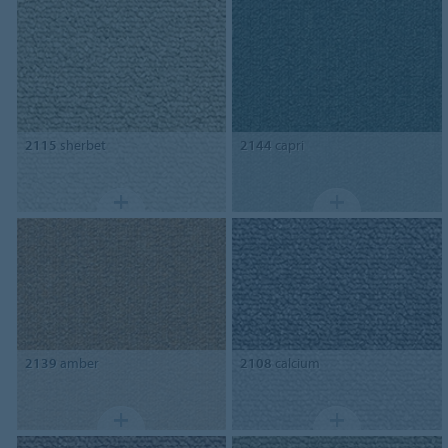
2115
sherbet
2144
capri
2139
amber
2108
calcium