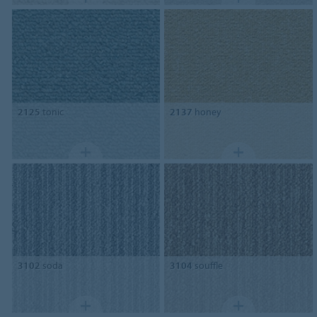
2125
tonic
2137
honey
3102
soda
3104
souffle