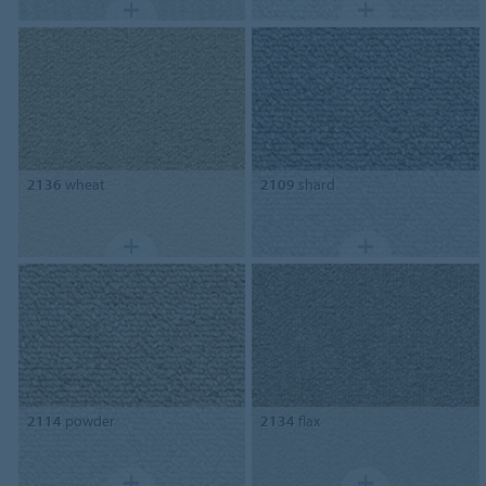
2136
wheat
2109
shard
2114
powder
2134
flax