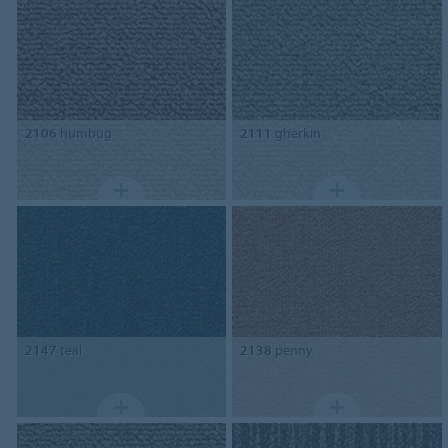
2106
humbug
2111
gherkin
2147
teal
2138
penny