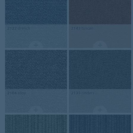
2122
drench
2143
tuscan
2104
alloy
2135
cinders