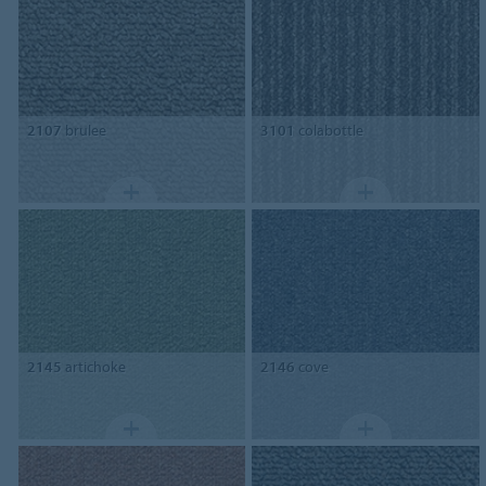
2107
brulee
3101
colabottle
2145
artichoke
2146
cove