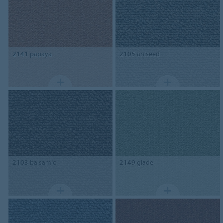
2141
papaya
2105
aniseed
2103
balsamic
2149
glade