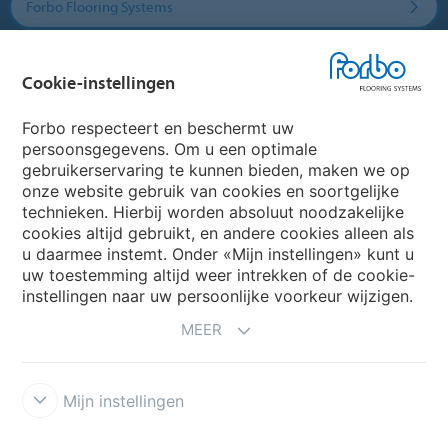
Forbo Flooring Systems
Forbo Movement Systems
Cookie-instellingen
Forbo respecteert en beschermt uw
persoonsgegevens. Om u een optimale
Website
gebruikerservaring te kunnen bieden, maken we op
onze website gebruik van cookies en soortgelijke
Kies uw land
technieken. Hierbij worden absoluut noodzakelijke
cookies altijd gebruikt, en andere cookies alleen als
u daarmee instemt. Onder «Mijn instellingen» kunt u
My Forbo
uw toestemming altijd weer intrekken of de cookie-
instellingen naar uw persoonlijke voorkeur wijzigen.
NIEUWSBRIEF
MEER
Mijn instellingen