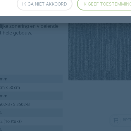
IK GA NIET AKKOORD
IK GEEF TOESTEMMIN
kleuren
.
 Layout & Outline-collectie
.
ijke zonering en vloeiende
t hele gebouw.
5 mm
cm x 50 cm
9 mm
502-B / S 3502-B
%
BEST
2 (16 stuks)
%