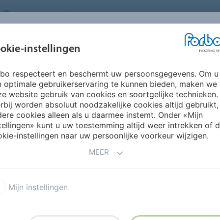
NETHERLANDS
FAQ
OVER ONS
WERKEN BIJ FORBO
INSPIRATIE &
IN
okie-instellingen
SEGMENTEN
DUURZAAMHEID
REFERENTIES
O
rbo respecteert en beschermt uw persoonsgegevens. Om u
Tessera Inline
n optimale gebruikerservaring te kunnen bieden, maken we
e website gebruik van cookies en soortgelijke technieken.
rbij worden absoluut noodzakelijke cookies altijd gebruikt,
ere cookies alleen als u daarmee instemt. Onder «Mijn
tellingen» kunt u uw toestemming altijd weer intrekken of 
kie-instellingen naar uw persoonlijke voorkeur wijzigen.
MEER
apijttegel met een lineaire
essin. Ontwikkeld voor
Mijn instellingen
omgevingen waar uitstraling
cm tapijttegels
met
 de vloer subtiele diepte en