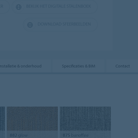
ER
BEKIJK HET DIGITALE STALENBOEK
DOWNLOAD SFEERBEELDEN
Installatie & onderhoud
Specificaties & BIM
Contact
882
glow
875
banoffee