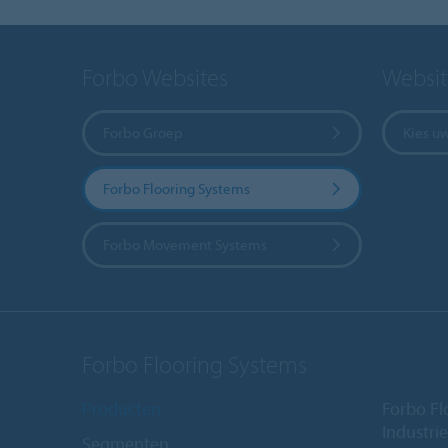
Forbo Websites
Websit
Forbo Groep
Kies u
Forbo Flooring Systems
Forbo Movement Systems
Forbo Flooring Systems
Producten
Forbo Fl
Industri
Segmenten