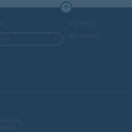
e
My Forbo
NIEUWSBRIEF
w land
ooring B.V.
eweg 12