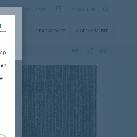
CONTACT
DOWNLOADS
FORBONLINE
STALLATIE &
STALENSERVICE
VLOERVISUALISER
NDERHOUD
DEEL
 op
 en
de