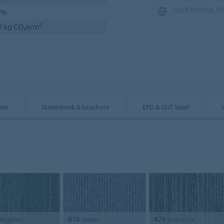
VLOERVISUALIS
0%
2 kg CO₂e/m²
gen
Stalenboek & brochure
EPD & GUT label
regano
878
steam
874
tiramisu