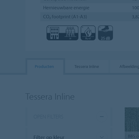
Hernieuwbare energie
10
CO₂ footprint (A1-A3)
3,8
Producten
Tessera Inline
Afbeeldin
Tessera Inline
OPEN FILTERS
885
o
Filter op kleur