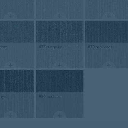
oast
873
tungsten
870
molasses
nyx
880
nucleus