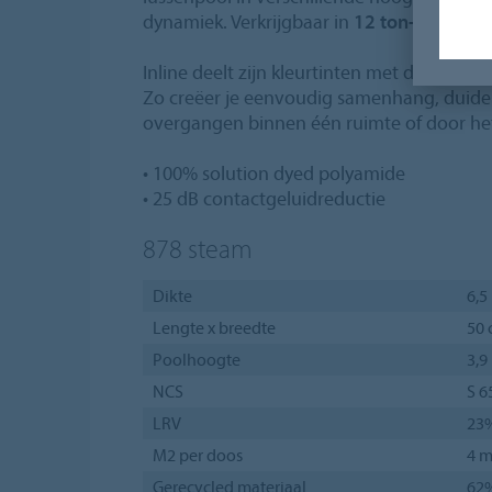
dynamiek. Verkrijgbaar in
12 ton-sur-ton 
Inline deelt zijn kleurtinten met de
Tessera
Zo creëer je eenvoudig samenhang, duidel
overgangen binnen één ruimte of door he
• 100% solution dyed polyamide
• 25 dB contactgeluidreductie
878
steam
Dikte
6,
Lengte x breedte
50 
Poolhoogte
3,
NCS
S 6
LRV
23
M2 per doos
4 m
Gerecycled materiaal
62