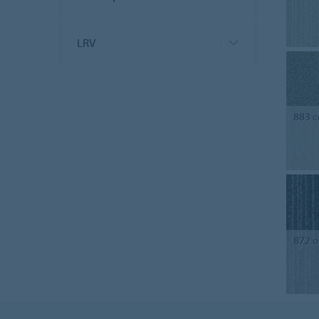
LRV
883
c
872
o