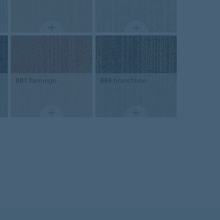
881
flamingo
884
branchline