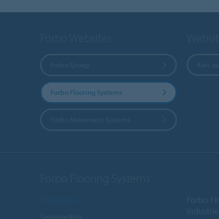
Forbo Websites
Websit
Forbo Groep
Kies u
Forbo Flooring Systems
Forbo Movement Systems
Forbo Flooring Systems
Producten
Forbo Fl
Industri
Segmenten