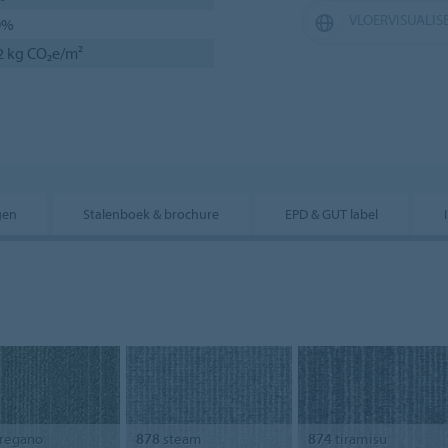
VLOERVISUALIS
0%
2 kg CO₂e/m²
gen
Stalenboek & brochure
EPD & GUT label
regano
878
steam
874
tiramisu