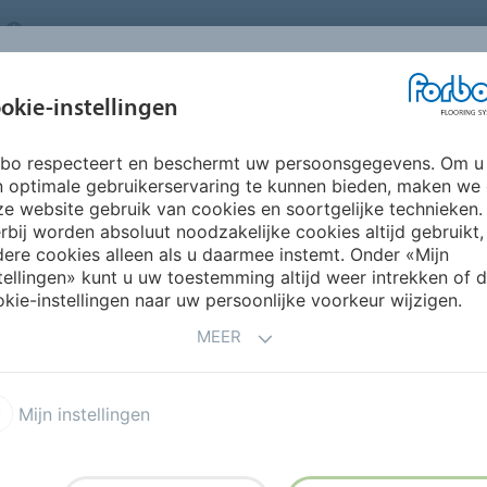
NETHERLANDS
FAQ
OVER ONS
WERKEN BIJ FORBO
INSPIRATIE &
IN
okie-instellingen
SEGMENTEN
DUURZAAMHEID
REFERENTIES
O
rbo respecteert en beschermt uw persoonsgegevens. Om u
Tessera Inline
n optimale gebruikerservaring te kunnen bieden, maken we
e website gebruik van cookies en soortgelijke technieken.
rbij worden absoluut noodzakelijke cookies altijd gebruikt,
ere cookies alleen als u daarmee instemt. Onder «Mijn
tellingen» kunt u uw toestemming altijd weer intrekken of 
kie-instellingen naar uw persoonlijke voorkeur wijzigen.
MEER
apijttegel met een lineaire
essin. Ontwikkeld voor
Mijn instellingen
omgevingen waar uitstraling
cm tapijttegels
met
 de vloer subtiele diepte en