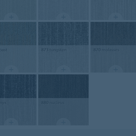
oast
873
tungsten
870
molasses
nyx
880
nucleus