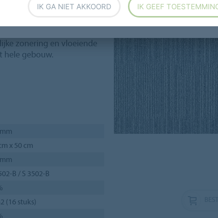
IK GA NIET AKKOORD
IK GEEF TOESTEMMIN
kleuren
.
 Layout & Outline-collectie
.
ijke zonering en vloeiende
t hele gebouw.
5 mm
cm x 50 cm
9 mm
502-B / S 3502-B
%
BEST
2 (16 stuks)
%