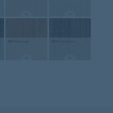
881
flamingo
884
branchline