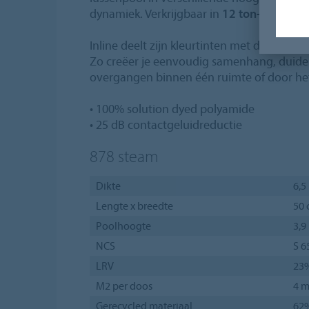
dynamiek. Verkrijgbaar in
12 ton-sur-ton 
Inline deelt zijn kleurtinten met de
Tessera
Zo creëer je eenvoudig samenhang, duidel
overgangen binnen één ruimte of door he
• 100% solution dyed polyamide
• 25 dB contactgeluidreductie
878
steam
Dikte
6,
Lengte x breedte
50 
Poolhoogte
3,
NCS
S 6
LRV
23
M2 per doos
4 m
Gerecycled materiaal
62