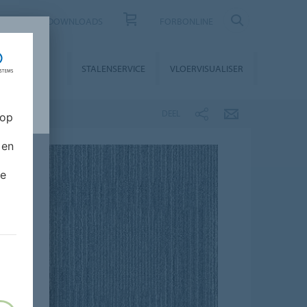
CONTACT
DOWNLOADS
FORBONLINE
STALLATIE &
STALENSERVICE
VLOERVISUALISER
NDERHOUD
DEEL
 op
 en
de