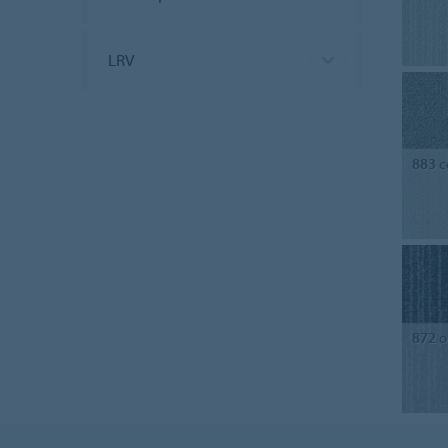
LRV
883
c
872
o