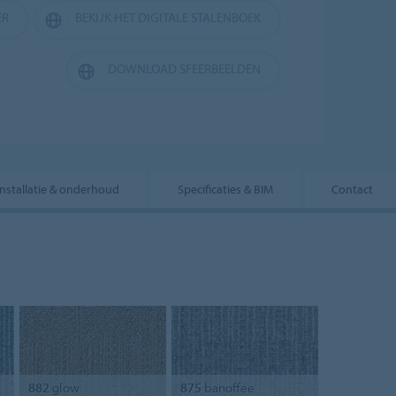
ER
BEKIJK HET DIGITALE STALENBOEK
DOWNLOAD SFEERBEELDEN
Installatie & onderhoud
Specificaties & BIM
Contact
882
glow
875
banoffee