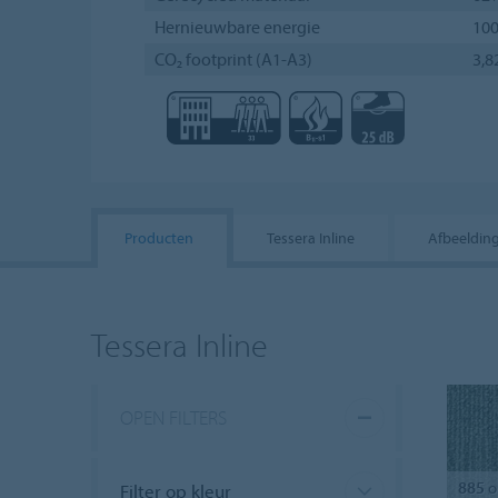
Hernieuwbare energie
10
CO₂ footprint (A1-A3)
3,8
Producten
Tessera Inline
Afbeeldin
Tessera Inline
OPEN FILTERS
885
o
Filter op kleur