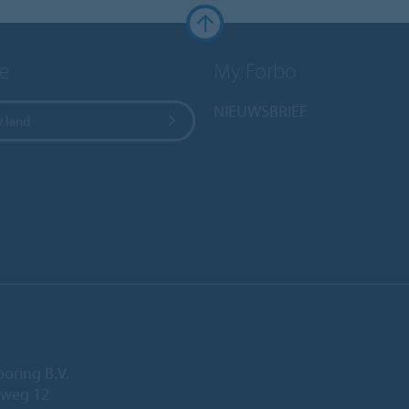
e
My Forbo
NIEUWSBRIEF
w land
ooring B.V.
eweg 12