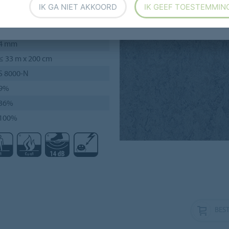
IK GA NIET AKKOORD
IK GEEF TOESTEMMIN
4 mm
≤ 33 m x 200 cm
S 8000-N
9%
36%
100%
BEST