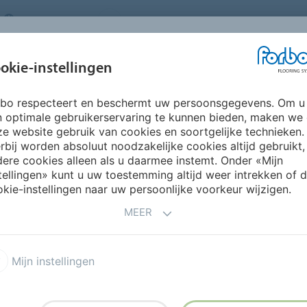
NETHERLANDS
FAQ
OVER ONS
WERKEN BIJ FORBO
INSPIRATIE &
IN
okie-instellingen
SEGMENTEN
DUURZAAMHEID
REFERENTIES
O
rbo respecteert en beschermt uw persoonsgegevens. Om u
Marmoleum Acoustic
n optimale gebruikerservaring te kunnen bieden, maken we
e website gebruik van cookies en soortgelijke technieken.
rbij worden absoluut noodzakelijke cookies altijd gebruikt,
ere cookies alleen als u daarmee instemt. Onder «Mijn
tellingen» kunt u uw toestemming altijd weer intrekken of 
kie-instellingen naar uw persoonlijke voorkeur wijzigen.
MEER
dsreductie. Marmoleum
14 dB (ISO 717-2). Het
Mijn instellingen
ent (kurk) onderlaag
Marmoleum Acoustic is