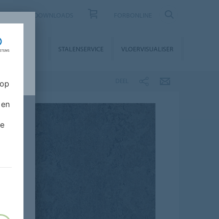
CONTACT
DOWNLOADS
FORBONLINE
STALLATIE &
STALENSERVICE
VLOERVISUALISER
NDERHOUD
DEEL
 op
 en
de