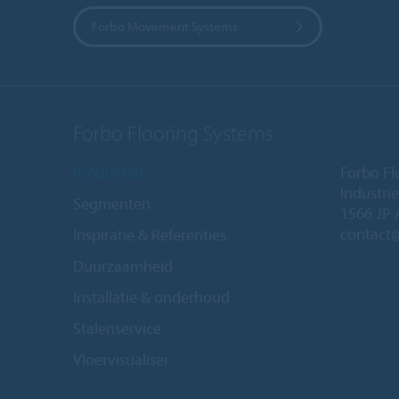
Forbo Movement Systems
Forbo Flooring Systems
Producten
Forbo Fl
Industri
Segmenten
1566 JP 
contact
Inspiratie & Referenties
Duurzaamheid
Installatie & onderhoud
Stalenservice
Vloervisualiser