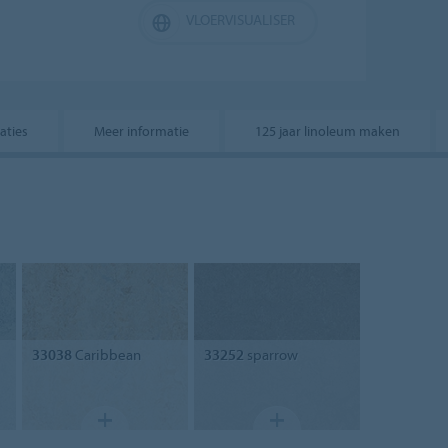
VLOERVISUALISER
caties
Meer informatie
125 jaar linoleum maken
33038
Caribbean
33252
sparrow