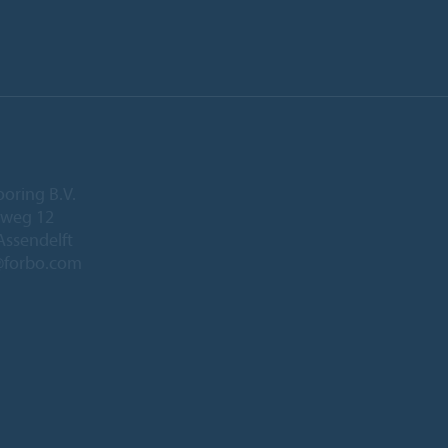
ooring B.V.
eweg 12
Assendelft
@forbo.com