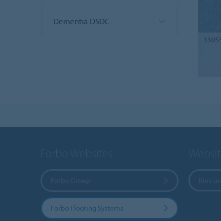
Dementia DSDC
3305
Forbo Websites
Websit
Forbo Groep
Kies u
Forbo Flooring Systems