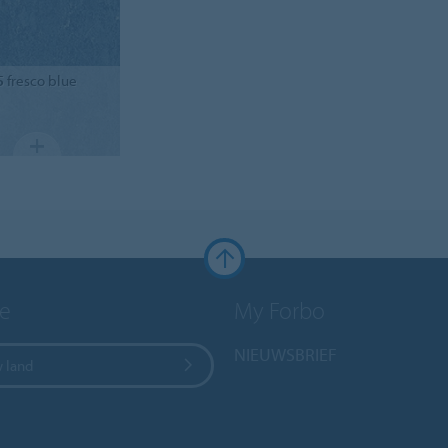
5
fresco blue
e
My Forbo
NIEUWSBRIEF
w land