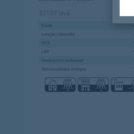
33139
lava
Dikte
Lengte x breedte
NCS
LRV
Gerecycled materiaal
Hernieuwbare energie