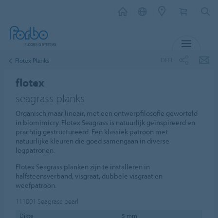
MENU
DEEL
Flotex Planks
flotex
seagrass planks
Organisch maar lineair, met een ontwerpfilosofie geworteld
in biomimicry. Flotex Seagrass is natuurlijk geïnspireerd en
prachtig gestructureerd. Een klassiek patroon met
natuurlijke kleuren die goed samengaan in diverse
legpatronen.
Flotex Seagrass planken zijn te installeren in
halfsteensverband, visgraat, dubbele visgraat en
weefpatroon.
111001
Seagrass pearl
Dikte
5 mm