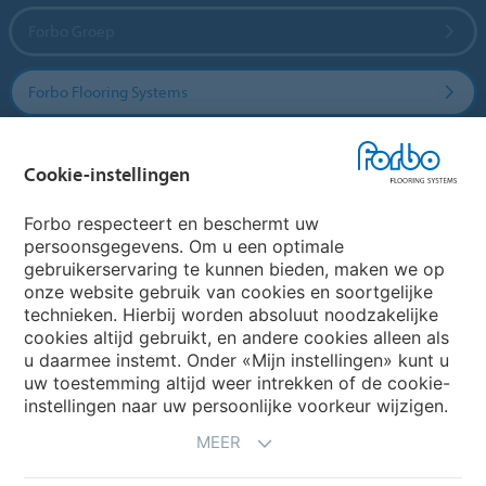
Forbo Groep
Forbo Flooring Systems
Forbo Movement Systems
Cookie-instellingen
Forbo respecteert en beschermt uw
persoonsgegevens. Om u een optimale
Website
gebruikerservaring te kunnen bieden, maken we op
onze website gebruik van cookies en soortgelijke
Kies uw land
technieken. Hierbij worden absoluut noodzakelijke
cookies altijd gebruikt, en andere cookies alleen als
u daarmee instemt. Onder «Mijn instellingen» kunt u
My Forbo
uw toestemming altijd weer intrekken of de cookie-
instellingen naar uw persoonlijke voorkeur wijzigen.
NIEUWSBRIEF
MEER