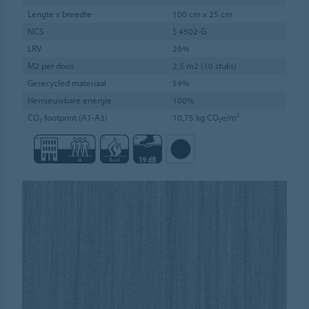
Lengte x breedte
100 cm x 25 cm
NCS
S 4502-G
LRV
26%
M2 per doos
2,5 m2 (10 stuks)
Gerecycled materiaal
59%
Hernieuwbare energie
100%
CO₂ footprint (A1-A3)
10,75 kg CO₂e/m²