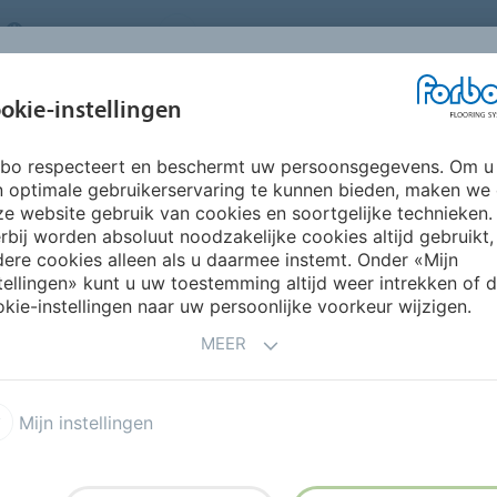
NETHERLANDS
FAQ
OVER ONS
WERKEN BIJ FORBO
INSPIRATIE &
IN
okie-instellingen
SEGMENTEN
DUURZAAMHEID
REFERENTIES
O
rbo respecteert en beschermt uw persoonsgegevens. Om u
otex Hospitality & Leisure
n optimale gebruikerservaring te kunnen bieden, maken we
e website gebruik van cookies en soortgelijke technieken.
rbij worden absoluut noodzakelijke cookies altijd gebruikt,
ere cookies alleen als u daarmee instemt. Onder «Mijn
tellingen» kunt u uw toestemming altijd weer intrekken of 
& leisure
kie-instellingen naar uw persoonlijke voorkeur wijzigen.
MEER
vloeren gecreëerd met
Mijn instellingen
 leisure segment. De
kingen bieden comfort en