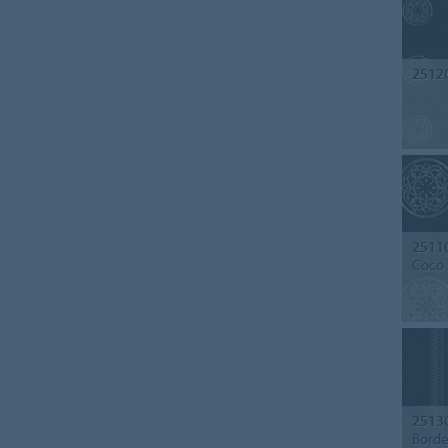
2512
2511
Coco
2513
Borde