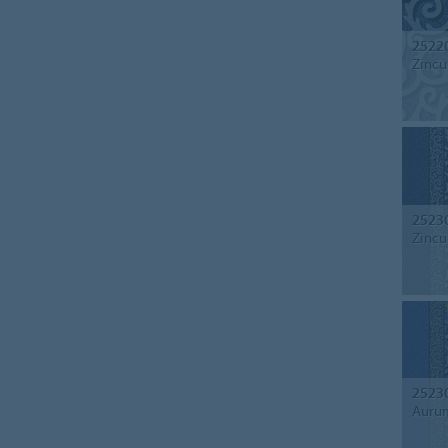
2522
Zincu
2523
Zincu
2523
Auru