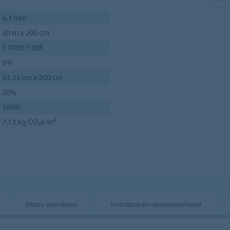
4,3 mm
30 m x 200 cm
S 7005-Y20R
6%
33,33 cm x 200 cm
20%
100%
7,13 kg CO₂e/m²
Flotex voordelen
Installatie en vloeronderhoud