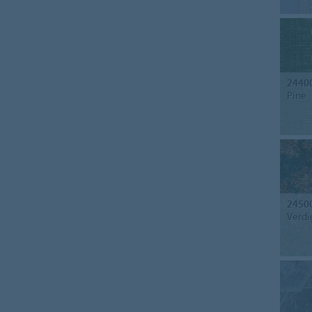
2440
Pine
2450
Verdi