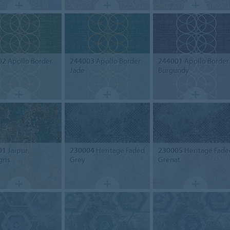
02
Apollo Border
244003
Apollo Border
244001
Apollo Border
Jade
Burgundy
01
Jaipur
230004
Heritage Faded
230005
Heritage Fade
gris
Grey
Grenat