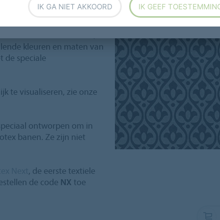
te voor design.
IK GA NIET AKKOORD
IK GEEF TOESTEMMIN
ffect voor uw sportschool of
indt het in het Geometric /
illende kleuren en maten van
t de speciale
 te visualiseren, zie onze
 speciaal ontworpen om in
otex banen. Ze zijn niet
tex Next
, de eerste textiele
bestellen de code
NX
toe