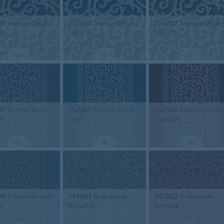
01
Trianon Large
252205
Trianon Large
252202
Trianon Large
n
Titan
Kalium
01
Trianon Border
252305
Trianon Border
252306
Trianon Borde
n
Titan
Cuprum
04
Trianon Border
247001
Arabesque
247002
Arabesque
m
Noisette
Grenate