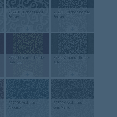
252207
Trianon Large
252307
Trianon Border
Ferrum
Ferrum
r
252303
Trianon Border
252302
Trianon Border
Natrium
Kalium
247003
Arabesque
247004
Arabesque
Ardoise
Gris Marron