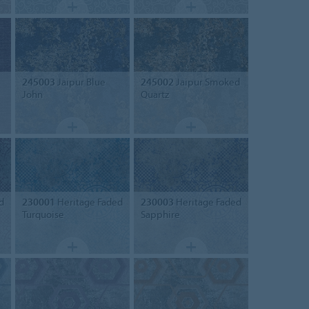
245003
Jaipur Blue
245002
Jaipur Smoked
John
Quartz
d
230001
Heritage Faded
230003
Heritage Faded
Turquoise
Sapphire