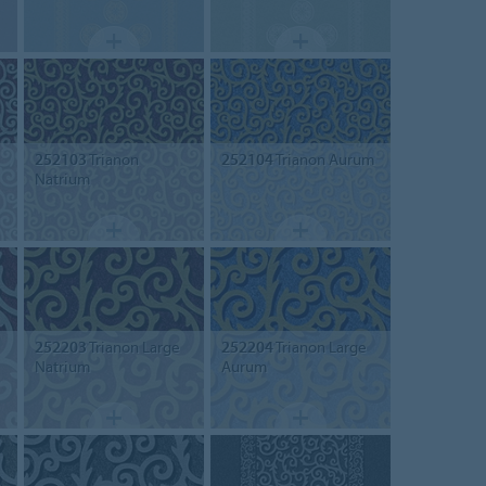
252103
Trianon
252104
Trianon Aurum
Natrium
252203
Trianon Large
252204
Trianon Large
Natrium
Aurum