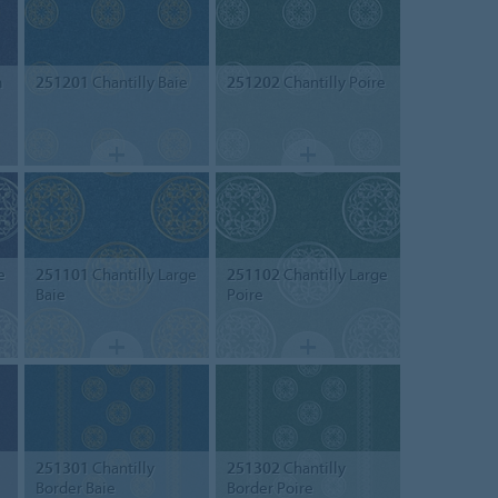
m
251201
Chantilly Baie
251202
Chantilly Poire
e
251101
Chantilly Large
251102
Chantilly Large
Baie
Poire
251301
Chantilly
251302
Chantilly
Border Baie
Border Poire