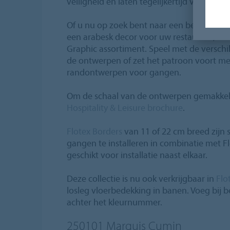
veiligheid en laten tegelijkertijd veel ruim
Of u nu op zoek bent naar een betonnen e
een arabesk decor voor uw restaurant, u v
Graphic assortiment. Speel met de versch
de ontwerpen of zet het patroon voort me
randontwerpen voor gangen.
Om de schaal van de ontwerpen gemakkelijk
Hospitality & Leisure brochure
.
Flotex Borders
van 11 of 22 cm breed zijn
gangen te installeren in combinatie met Fl
geschikt voor installatie naast elkaar.
Deze collectie is nu ook verkrijgbaar in
Flo
losleg vloerbedekking in banen. Voeg bij 
achter het kleurnummer.
250101
Marquis Cumin