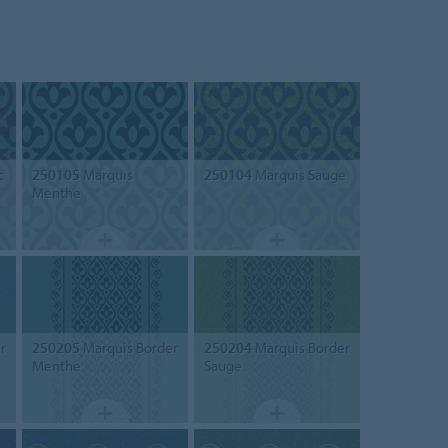
c
250105
Marquis
250104
Marquis Sauge
Menthe
r
250205
Marquis Border
250204
Marquis Border
Menthe
Sauge