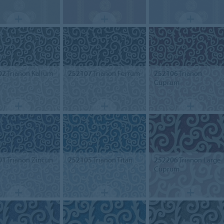
02
Trianon Kalium
252107
Trianon Ferrum
252106
Trianon
Cuprum
01
Trianon Zincun
252105
Trianon Titan
252206
Trianon Large
Cuprum