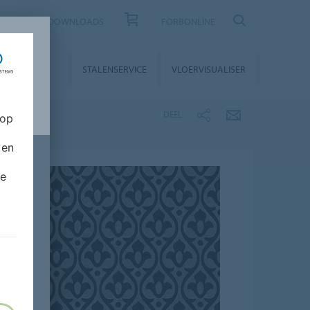
CONTACT
DOWNLOADS
FORBONLINE
STALLATIE &
STALENSERVICE
VLOERVISUALISER
NDERHOUD
DEEL
 op
 en
de