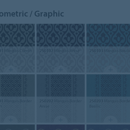
ometric / Graphic
01
Marquis Cumin
250102
Marquis Anise
250103
Marquis Basili
01
Marquis Border
250202
Marquis Border
250203
Marquis Borde
n
Anise
Basilic