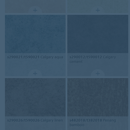
s290021/t590021
Calgary aqua
s290012/t590012
Calgary
cement
s290026/t590026
Calgary linen
s482018/t382018
Penang
bamboo