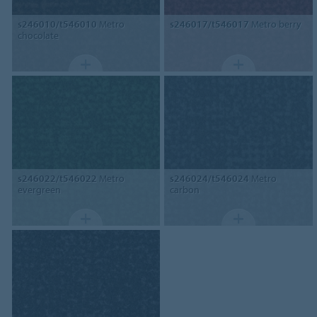
s246010/t546010
Metro
s246017/t546017
Metro berry
chocolate
s246022/t546022
Metro
s246024/t546024
Metro
evergreen
carbon