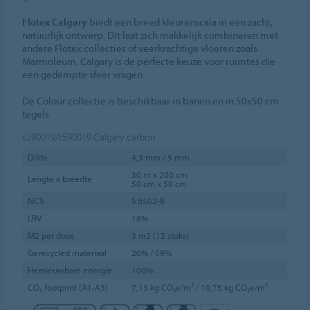
Flotex Calgary
biedt een breed kleurenscala in een zacht,
natuurlijk ontwerp. Dit laat zich makkelijk combineren met
andere Flotex collecties of veerkrachtige vloeren zoals
Marmoleum. Calgary is de perfecte keuze voor ruimtes die
een gedempte sfeer vragen.
De Colour collectie is beschikbaar in banen en in 50x50 cm
tegels.
s290019/t590019
Calgary carbon
Dikte
4,3 mm / 5 mm
30 m x 200 cm
Lengte x breedte
50 cm x 50 cm
NCS
S 6502-B
LRV
18%
M2 per doos
3 m2 (12 stuks)
Gerecycled materiaal
20% / 59%
Hernieuwbare energie
100%
CO₂ footprint (A1-A3)
7,13 kg CO₂e/m² / 10,75 kg CO₂e/m²