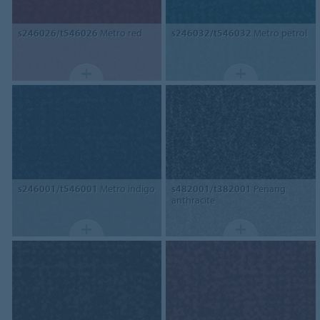
s246026/t546026
Metro red
s246032/t546032
Metro petrol
s246001/t546001
Metro indigo
s482001/t382001
Penang
anthracite