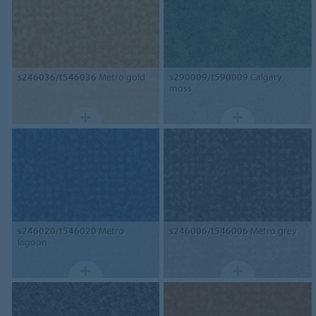
s246036/t546036
Metro gold
s290009/t590009
Calgary
moss
s246020/t546020
Metro
s246006/t546006
Metro grey
lagoon