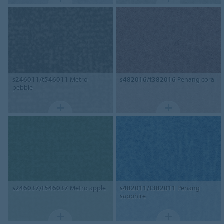
s246011/t546011
Metro
s482016/t382016
Penang coral
pebble
s246037/t546037
Metro apple
s482011/t382011
Penang
sapphire