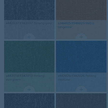
s482037/t382037
Penang grey
s246025/t546025
Metro
tangerine
s482010/t382010
Penang
s482026/t382026
Penang
evergreen
neptune