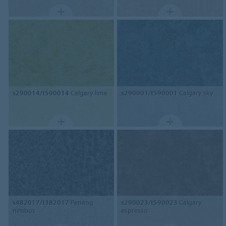
s290014/t590014
Calgary lime
s290001/t590001
Calgary sky
s482017/t382017
Penang
s290023/t590023
Calgary
nimbus
espresso