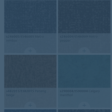
s246005/t546005
Metro
s246009/t546009
Metro
nimbus
pepper
s482015/t382015
Penang
s290004/t590004
Calgary
beige
menthol