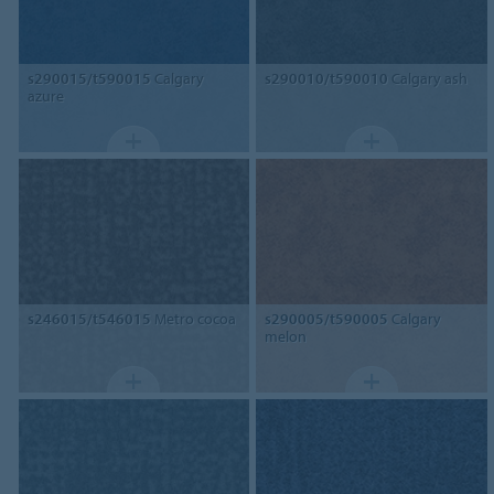
s290015/t590015
Calgary
s290010/t590010
Calgary ash
azure
s246015/t546015
Metro cocoa
s290005/t590005
Calgary
melon