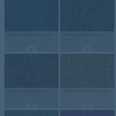
s246004/t546004
Metro gull
s482004/t382004
Penang
mercury
s482020/t382020
Penang
s246012/t546012
Metro sand
shale