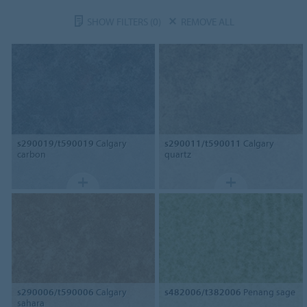
SHOW FILTERS
(0)
REMOVE ALL
s290019/t590019
Calgary
s290011/t590011
Calgary
carbon
quartz
s290006/t590006
Calgary
s482006/t382006
Penang sage
sahara