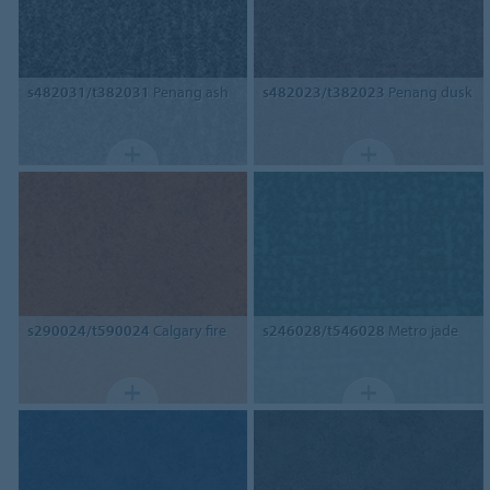
s482031/t382031
Penang ash
s482023/t382023
Penang dusk
s290024/t590024
Calgary fire
s246028/t546028
Metro jade