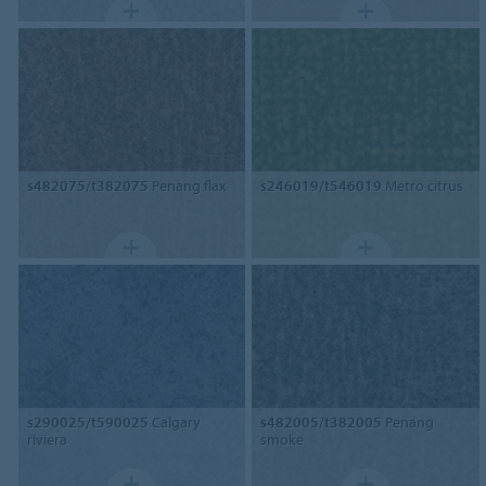
s482075/t382075
Penang flax
s246019/t546019
Metro citrus
s290025/t590025
Calgary
s482005/t382005
Penang
riviera
smoke