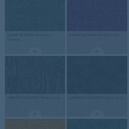
s246018/t546018
Metro
s246034/t546034
Metro lilac
mineral
s482007/t382007
Penang zinc
s290002/t590002
Calgary grey