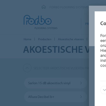
FORBO FLOORING SYSTEMS
Co
PRODUCTEN
Fo
Home
Producten
Akoestische vloeren
Allura Deci
ee
AKOESTISCHE VLO
onz
Hie
and
ins
coo
SELECTEER AKOESTISCHE VLOEREN PRODUCTEN
Sarlon 15 dB akoestisch vinyl
Sarlon
Allura Decibel b+
Allur