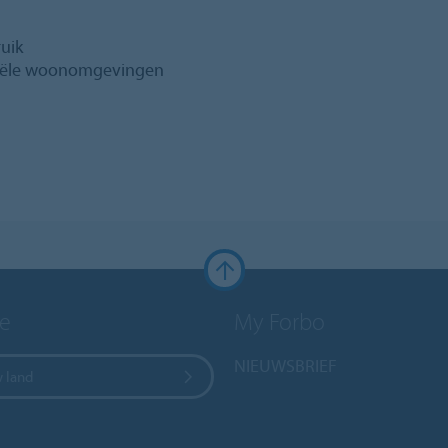
ruik
ntiële woonomgevingen
e
My Forbo
NIEUWSBRIEF
w land