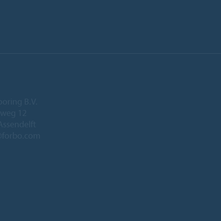
ooring B.V.
eweg 12
Assendelft
@forbo.com