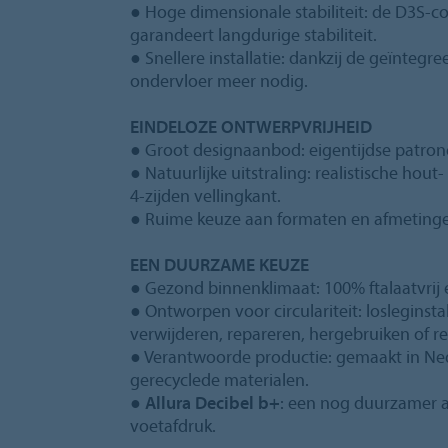
● Hoge dimensionale stabiliteit: de D3S‑c
garandeert langdurige stabiliteit.
● Snellere installatie: dankzij de geïntegr
ondervloer meer nodig.
EINDELOZE ONTWERPVRIJHEID
● Groot designaanbod: eigentijdse patron
● Natuurlijke uitstraling: realistische hou
4‑zijden vellingkant.
● Ruime keuze aan formaten en afmetinge
EEN DUURZAME KEUZE
● Gezond binnenklimaat: 100% ftalaatvrij e
● Ontworpen voor circulariteit: losleginstal
verwijderen, repareren, hergebruiken of re
● Verantwoorde productie: gemaakt in Ne
gerecyclede materialen.
●
Allura Decibel b+
: een nog duurzamer a
voetafdruk.