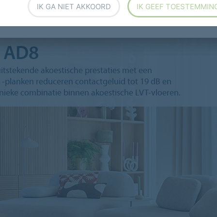
IK GA NIET AKKOORD
IK GEEF TOESTEMMIN
8 AD8
uitstekende akoestische prestaties met een
n -planken reduceren contactgeluid tot 19 dB en
unieke combinatie binnen akoestische LVT-vloeren.