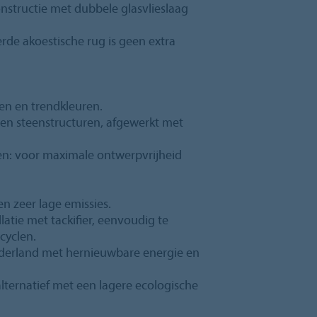
onstructie met dubbele glasvlieslaag
eerde akoestische rug is geen extra
en en trendkleuren.
t- en steenstructuren, afgewerkt met
n: voor maximale ontwerpvrijheid
n zeer lage emissies.
latie met tackifier, eenvoudig te
cyclen.
derland met hernieuwbare energie en
lternatief met een lagere ecologische