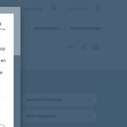
CONTACT
DOWNLOADS
FORBONLINE
STALLATIE &
STALENSERVICE
VLOERVISUALISER
NDERHOUD
DEEL
 op
 en
de
Akoestisch linoleum
Flotex Karpetten