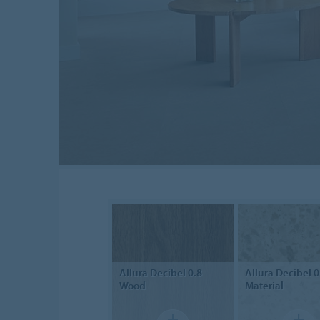
Allura Decibel 0.8
Allura Decibel 0
Wood
Material