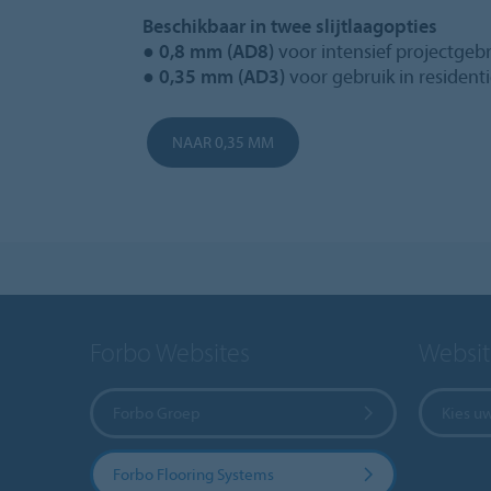
Beschikbaar in twee slijtlaagopties
●
0,8 mm (AD8)
voor intensief projectgeb
●
0,35 mm (AD3)
voor gebruik in reside
NAAR 0,35 MM
Forbo Websites
Websit
Forbo Groep
Kies u
Forbo Flooring Systems