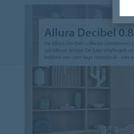
Allura Decibel 0.
De Allura Decibel‑collectie combineert 
opvallend design. De luxe vinyltegels e
hebben een zeer lage restindruk - een 