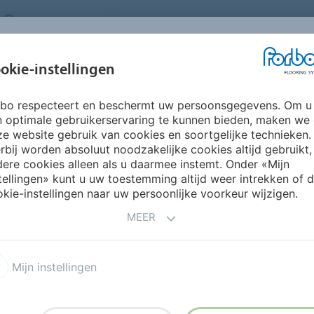
NETHERLANDS
FAQ
OVER ONS
WERKEN BIJ FORBO
INSPIRATIE &
IN
okie-instellingen
SEGMENTEN
DUURZAAMHEID
REFERENTIES
O
rbo respecteert en beschermt uw persoonsgegevens. Om u
bel 0.8 AD8
n optimale gebruikerservaring te kunnen bieden, maken we
EREN
e website gebruik van cookies en soortgelijke technieken.
rbij worden absoluut noodzakelijke cookies altijd gebruikt,
ere cookies alleen als u daarmee instemt. Onder «Mijn
tellingen» kunt u uw toestemming altijd weer intrekken of 
kie-instellingen naar uw persoonlijke voorkeur wijzigen.
MEER
 19 dB akoestisch vinyl
Modul'up 19 dB loslegvinyl
Mijn instellingen
a Decibel 0.8 AD8
Allura Decibel 0.35 AD3