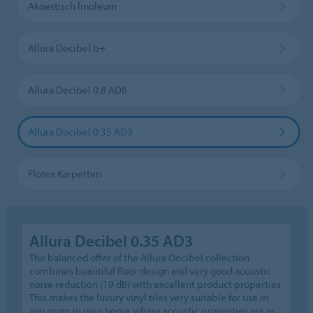
Akoestisch linoleum
Allura Decibel b+
Allura Decibel 0.8 AD8
Allura Decibel 0.35 AD3
Flotex Karpetten
Allura Decibel 0.35 AD3
The balanced offer of the Allura Decibel collection
combines beautiful floor design and very good acoustic
noise reduction (19 dB) with excellent product properties.
This makes the luxury vinyl tiles very suitable for use in
any room in your home where acoustic properties are as