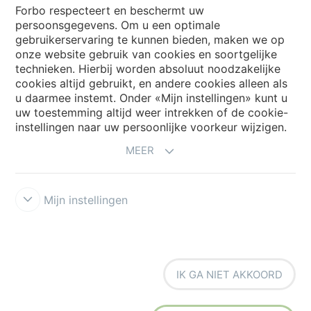
Forbo respecteert en beschermt uw
persoonsgegevens. Om u een optimale
Website
gebruikerservaring te kunnen bieden, maken we op
onze website gebruik van cookies en soortgelijke
Kies uw land
technieken. Hierbij worden absoluut noodzakelijke
cookies altijd gebruikt, en andere cookies alleen als
u daarmee instemt. Onder «Mijn instellingen» kunt u
My Forbo
uw toestemming altijd weer intrekken of de cookie-
instellingen naar uw persoonlijke voorkeur wijzigen.
NIEUWSBRIEF
MEER
Mijn instellingen
Voorwaarden
Privacyverklaring
Disclaimer
Cookies
Forbo
IK GA NIET AKKOORD
Integrity Line
Cookie-instellingen