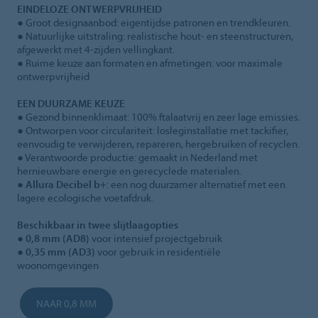
EINDELOZE ONTWERPVRIJHEID
● Groot designaanbod: eigentijdse patronen en trendkleuren.
● Natuurlijke uitstraling: realistische hout- en steenstructuren,
afgewerkt met 4‑zijden vellingkant.
● Ruime keuze aan formaten en afmetingen: voor maximale
ontwerpvrijheid
EEN DUURZAME KEUZE
● Gezond binnenklimaat: 100% ftalaatvrij en zeer lage emissies.
● Ontworpen voor circulariteit: losleginstallatie met tackifier,
eenvoudig te verwijderen, repareren, hergebruiken of recyclen.
● Verantwoorde productie: gemaakt in Nederland met
hernieuwbare energie en gerecyclede materialen.
●
Allura Decibel b+
: een nog duurzamer alternatief met een
lagere ecologische voetafdruk.
Beschikbaar in twee slijtlaagopties
●
0,8 mm (AD8)
voor intensief projectgebruik
●
0,35 mm (AD3)
voor gebruik in residentiële
woonomgevingen
NAAR 0,8 MM