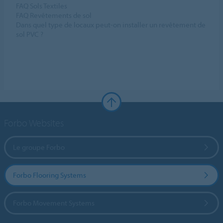
FAQ Sols Textiles
FAQ Revêtements de sol
Dans quel type de locaux peut-on installer un revêtement de
sol PVC ?
Forbo Websites
Le groupe Forbo
Forbo Flooring Systems
Forbo Movement Systems