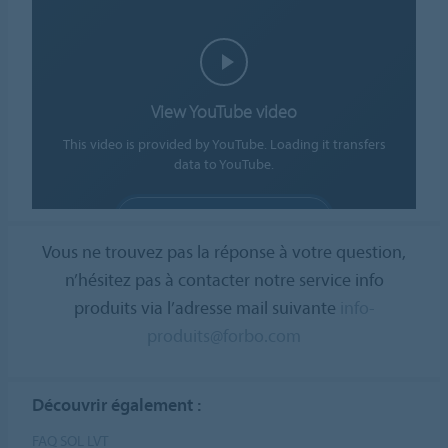
View YouTube video
This video is provided by YouTube. Loading it transfers
data to YouTube.
ALLOW COOKIES
Vous ne trouvez pas la réponse à votre question,
Cookie settings
n’hésitez pas à contacter notre service info
produits via l’adresse mail suivante
info-
produits@forbo.com
Découvrir également :
FAQ SOL LVT