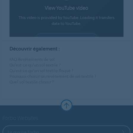
View YouTube video
This video is provided by YouTube. Loading it transfers
data to YouTube.
ALLOW COOKIES
Découvrir également :
Cookie settings
FAQ Revêtements de sol
Qu'est-ce qu'un sol textile ?
Qu'est-ce qu'un sol textile floqué ?
Pourquoi choisir un revêtement de sol textile ?
Quel sol textile choisir ?
Forbo Websites
Le groupe Forbo