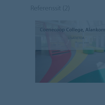
Referenssit
(2)
Coenecoop College, Alanko
LISÄTIETOA