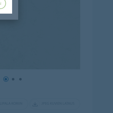
N
LIPALA KORIIN
JPEG KUVIEN LATAUS