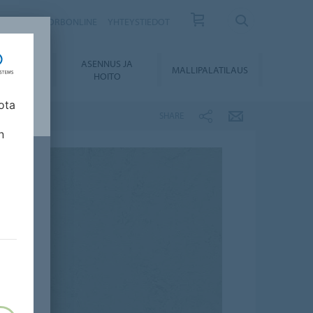
ISKIRJE
FORBONLINE
YHTEYSTIEDOT
ASENNUS JA
KUMENTIT
MALLIPALATILAUS
HOITO
ota
SHARE
n