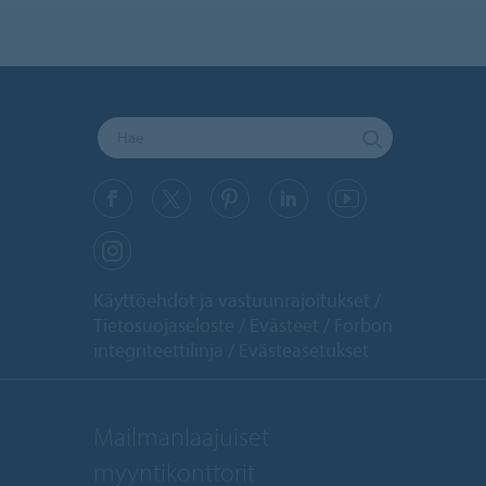
Käyttöehdot ja vastuunrajoitukset
Tietosuojaseloste
Evästeet
Forbon
integriteettilinja
Evästeasetukset
Mailmanlaajuiset
myyntikonttorit