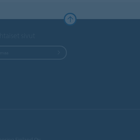
taiset sivut
e maa
ooring Finland Oy