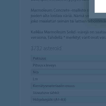
Marmoleum Concrete -mallisto sisältää nel
joiden alta loistaa väriä. Nämä sopivat eri
joko maalatun seinän tai lattian tehostevä
Kaikkia Marmoleum Solid -värejä on saata
versiona. Tähdellä * merkityt värit ovat var
3732
asteroid
Paksuus
Pituus x leveys
Ncs
Lrv
Kierrätysmateriaalin osuus
Uusiutuva sähkö
Hiilijalanjälki (A1-A3)