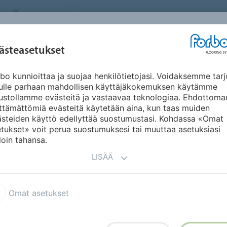
FINLAND
TIETOA MEISTÄ
TYÖPAIKAT
UUTISET
UUT
INSPIRAATIO JA
ästeasetukset
KÄYTTÖKOHTEET
KESTÄVÄ KEHITYS
DO
REFERENSSIT
bo kunnioittaa ja suojaa henkilötietojasi. Voidaksemme tarj
Marmoleum Concrete
nulle parhaan mahdollisen käyttäjäkokemuksen käytämme
ustollamme evästeitä ja vastaavaa teknologiaa. Ehdottoma
ttämättömiä evästeitä käytetään aina, kun taas muiden
ästeiden käyttö edellyttää suostumustasi. Kohdassa «Omat
tukset» voit perua suostumuksesi tai muuttaa asetuksiasi
loin tahansa.
LISÄÄ
tettynä Marmoleumin
Omat asetukset
isesta Marmoleum-lattiasta
armoleum Concrete mukautuu
isena luonteelleen.