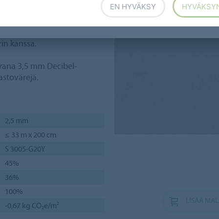
EN HYVÄKSY
HYVÄKSY
jä neutraalia betonisävyä,
nomaisesti yhdisteltäväksi
rin kanssa.
vana 3,5 mm Decibel-
astovärejä.
2,5 mm
≤ 33 m x 200 cm
S 3005-G20Y
45%
36%
100%
LISÄÄ MAL
-0,67 kg CO₂e/m²