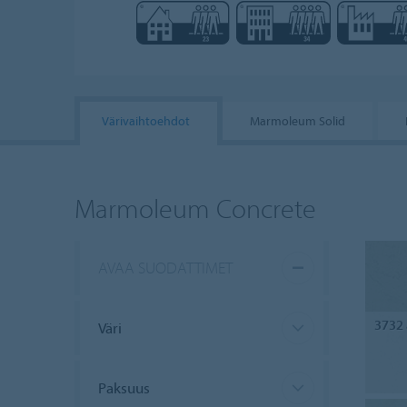
Värivaihtoehdot
Marmoleum Solid
Marmoleum Concrete
AVAA SUODATTIMET
3732
Väri
Paksuus