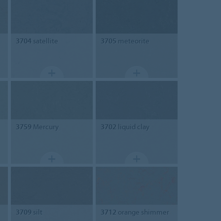
3704
satellite
3705
meteorite
3759
Mercury
3702
liquid clay
3709
silt
3712
orange shimmer