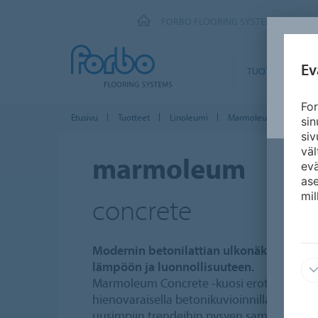
FORBO FLOORING SYSTEMS
Ev
TUOTTEET
For
Etusivu
Tuotteet
Linoleumi
Marmoleum Solid
si
siv
väl
marmoleum
ev
ase
mil
concrete
Modernin betonilattian ulkonäkö yhdis
lämpöön ja luonnollisuuteen.
Marmoleum Concrete -kuosi erottuu klass
hienovaraisella betonikuvioinnillaan. M
uusimpiin trendeihin pysyen samalla uskoll