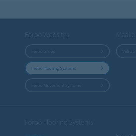
Forbo Websites
Maakoh
Forbo Group
Valits
Forbo Flooring Systems
Forbo Movement Systems
Forbo Flooring Systems
Tuotteet
Forbo Fl