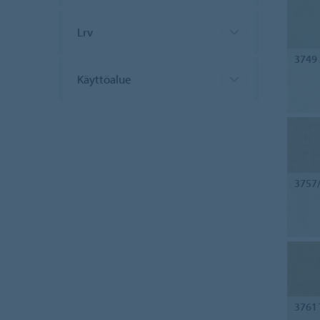
Lrv
3749
Käyttöalue
3757
3761