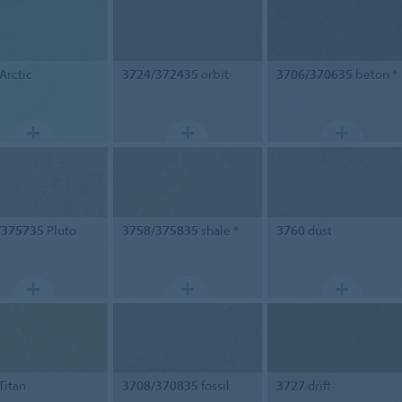
Arctic
3724/372435
orbit
3706/370635
beton *
/375735
Pluto
3758/375835
shale *
3760
dust
Titan
3708/370835
fossil
3727
drift