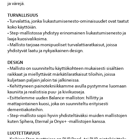
ja värejä.
TURVALLISUUS
• Turvalattia, jonka liukastumisenesto-ominaisuudet ovat taatut
koko käyttöiän.
• Step-mallistossa yhdistyy erinomainen liukastumisenesto ja
laaja kuosivalikoima.
• Mallisto tarjoaa monipuoliset turvalattiaratkaisut, joissa
yhdistyvät laatu ja nykyaikainen design.
DESIGN
• Mallisto on suunniteltu käyttökohteen mukaisesti sisältäen
raikkaat ja miellyttävät märkätilaratkaisut tiloihin, joissa
kuljetaan paljain jaloin tai jalkineissa.
• Kehittyneen painotekniikkamme avulla pystymme luomaan
kauniita ja realistisia puu- ja kivikuoseja.
• Esittelemme uuden Balance-malliston: hillitty ja
mattapintainen kuosi, joka on suunniteltu erityisesti
dementiakoteihin.
• Step-mallisto sopii hyvin yhdisteltäväksi muiden mallistojen
kuten Sphera, Eternal ja Onyx+ -mallistojen kanssa.
LUOTETTAVUUS
• Kaikissa Step-tuotteissa on PUR Pearl- tai PUR-pintakäsittely,