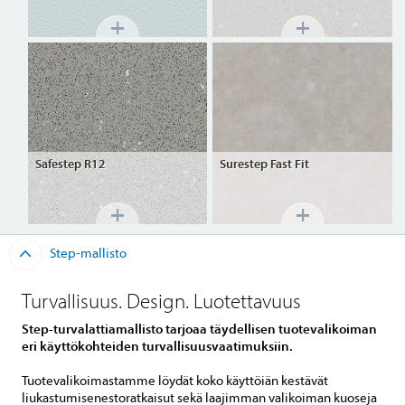
Safestep
R12
Surestep
Fast Fit
Step-mallisto
Turvallisuus. Design. Luotettavuus
Step-turvalattiamallisto tarjoaa täydellisen tuotevalikoiman
eri käyttökohteiden turvallisuusvaatimuksiin.
Tuotevalikoimastamme löydät koko käyttöiän kestävät
liukastumisenestoratkaisut sekä laajimman valikoiman kuoseja