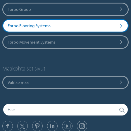
Forbo Group
Forbo Flooring Systems
Forbo Movement Systems
Maakohtaiset sivut
Valitse maa