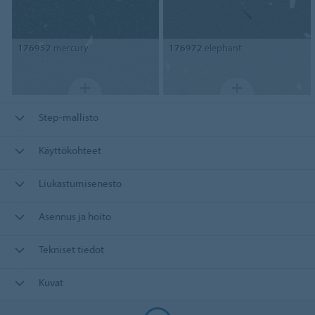
176952
mercury
176972
elephant
Step-mallisto
Käyttökohteet
Liukastumisenesto
Asennus ja hoito
Tekniset tiedot
Kuvat