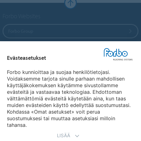
Forbo Websites
Forbo Group
Forbo Flooring Systems
Evästeasetukset
Forbo Movement Systems
Forbo kunnioittaa ja suojaa henkilötietojasi.
Voidaksemme tarjota sinulle parhaan mahdollisen
käyttäjäkokemuksen käytämme sivustollamme
evästeitä ja vastaavaa teknologiaa. Ehdottoman
Maakohtaiset sivut
välttämättömiä evästeitä käytetään aina, kun taas
muiden evästeiden käyttö edellyttää suostumustasi.
Valitse maa
Kohdassa «Omat asetukset» voit perua
suostumuksesi tai muuttaa asetuksiasi milloin
tahansa.
LISÄÄ