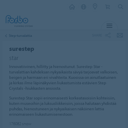
MENU
SHARE
Step-turvalattia
surestep
star
Innovatiivinen, hillitty ja hienostunut. Surestep Star -
turvalattian kahdeksan nykyaikaista sävyä tarjoavat valkoisen,
beigen ja harmaan eri vivahteita. Kuosissa on ainutlaatuinen
ja kirkas ilme läpinäkyvien liukastumista estävien Step
Crystals -hiukkasten ansiosta.
Surestep Star sopii erinomaisesti korkeatasoisiin kohteisiin,
kuten museoihin ja luksusliikkeisiin, joissa halutaan yhdistää
puhdas, hienostuneen ja nykyaikaisen näköinen lattia
erinomaiseen liukastumisenestoon.
176082
snow