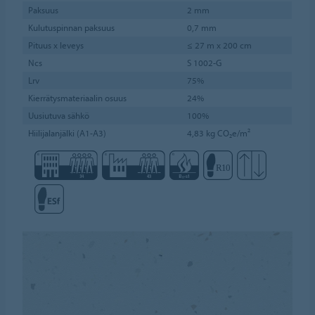
Paksuus
2 mm
Kulutuspinnan paksuus
0,7 mm
Pituus x leveys
≤ 27 m x 200 cm
Ncs
S 1002-G
Lrv
75%
Kierrätysmateriaalin osuus
24%
Uusiutuva sähkö
100%
Hiilijalanjälki (A1-A3)
4,83 kg CO₂e/m²