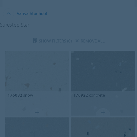
Värivaihtoehdot
Surestep Star
SHOW FILTERS
(0)
REMOVE ALL
176082
snow
176922
concrete