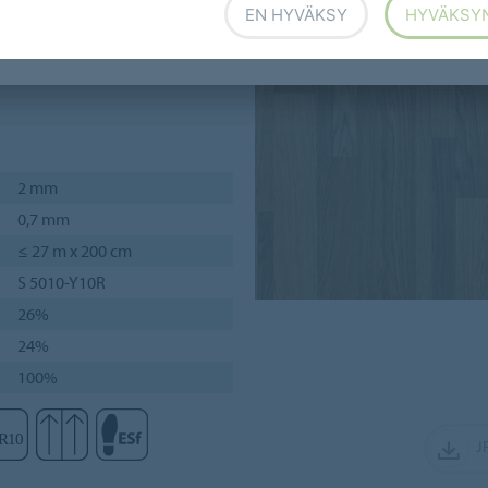
EN HYVÄKSY
HYVÄKSY
ovat taattu koko käyttöiän.
aatavana irtoasennettavana
2 mm
0,7 mm
≤ 27 m x 200 cm
S 5010-Y10R
26%
24%
100%
J