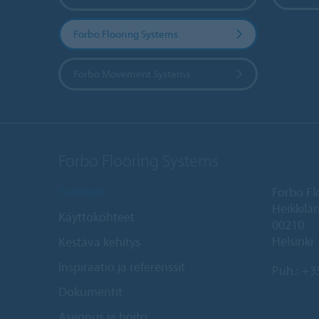
Forbo Flooring Systems
Forbo Movement Systems
Forbo Flooring Systems
Tuotteet
Forbo Fl
Heikkilän
Käyttökohteet
00210
Helsinki
Kestävä kehitys
Inspiraatio ja referenssit
Puh.:
+35
Dokumentit
Asennus ja hoito