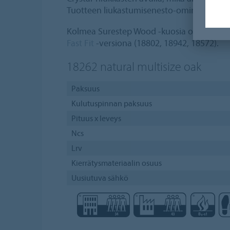
Tuotteen liukastumisenesto-ominaisuudet 
Kolmea Surestep Wood -kuosia on myös s
Fast Fit
-versiona (18802, 18942, 18572).
18262
natural multisize oak
Paksuus
Kulutuspinnan paksuus
Pituus x leveys
Ncs
Lrv
Kierrätysmateriaalin osuus
Uusiutuva sähkö