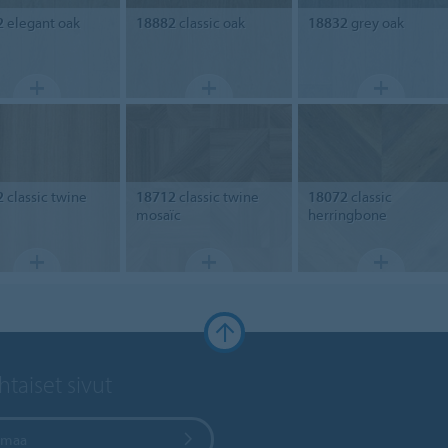
2
elegant oak
18882
classic oak
18832
grey oak
2
classic twine
18712
classic twine
18072
classic
mosaïc
herringbone
taiset sivut
e maa