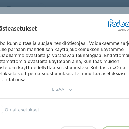
FINLAND
TIETOA MEISTÄ
TYÖPAIKAT
UUTISET
UUT
INSPIRAATIO JA
ästeasetukset
KÄYTTÖKOHTEET
KESTÄVÄ KEHITYS
DO
REFERENSSIT
bo kunnioittaa ja suojaa henkilötietojasi. Voidaksemme tarj
lattia
Surestep Wood
nulle parhaan mahdollisen käyttäjäkokemuksen käytämme
ustollamme evästeitä ja vastaavaa teknologiaa. Ehdottoma
ttämättömiä evästeitä käytetään aina, kun taas muiden
ästeiden käyttö edellyttää suostumustasi. Kohdassa «Omat
tukset» voit perua suostumuksesi tai muuttaa asetuksiasi
loin tahansa.
LISÄÄ
t kuosit luovat lämpimän
Omat asetukset
össä näkymättömien Step
lle kauniin ja selkeän ilmeen.