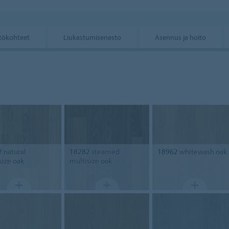
tökohteet
Liukastumisenesto
Asennus ja hoito
2
natural
18282
steamed
18962
whitewash oak
size oak
multisize oak