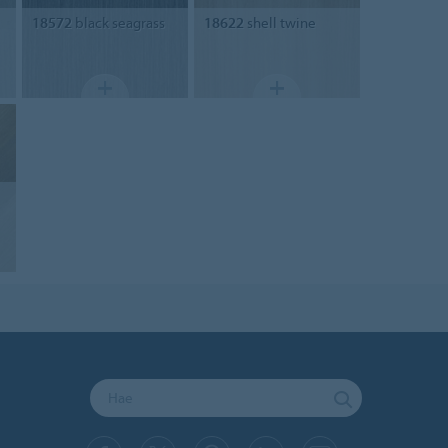
18572
black seagrass
18622
shell twine