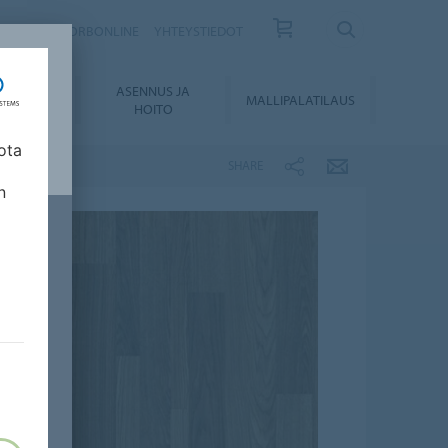
ISKIRJE
FORBONLINE
YHTEYSTIEDOT
ASENNUS JA
KUMENTIT
MALLIPALATILAUS
HOITO
ota
SHARE
n