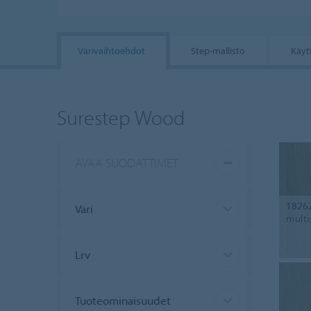
Värivaihtoehdot
Step-mallisto
Käyt
Surestep Wood
AVAA SUODATTIMET
1826
Väri
multi
Lrv
Tuoteominaisuudet