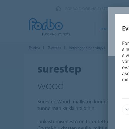
FORBO FLOORING SYSTEMS
Ev
TUOTTEET
For
Etusivu
Tuotteet
Heterogeeninen vinyyli
Step-turva
si
siv
väl
surestep
ev
ase
mil
wood
Surestep Wood -malliston luonnonmukaise
tunnelman kaikkiin tiloihin.
Liukastumisenesto on toteutettu käytänn
Crystal-hiukkasten avulla, mikä antaa kuosi