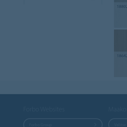
1880
1864
Forbo Websites
Maakoh
Forbo Group
Valits