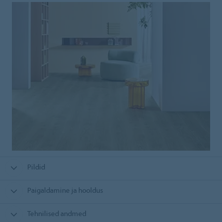
Pildid
Paigaldamine ja hooldus
Tehnilised andmed