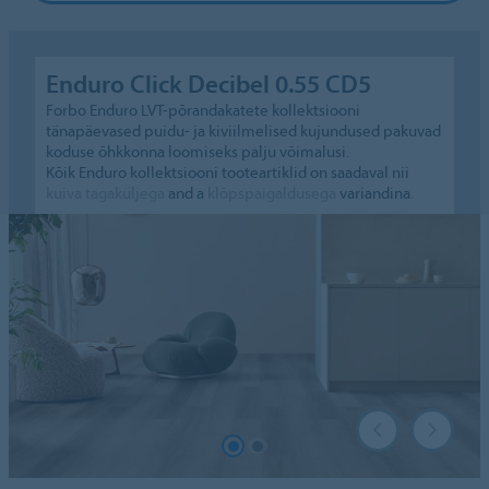
Enduro Click Decibel 0.55 CD5
Forbo Enduro LVT-põrandakatete kollektsiooni
tänapäevased puidu- ja kiviilmelised kujundused pakuvad
koduse õhkkonna loomiseks palju võimalusi.
Kõik Enduro kollektsiooni tooteartiklid on saadaval nii
kuiva tagaküljega
and a
klõpspaigaldusega
variandina.