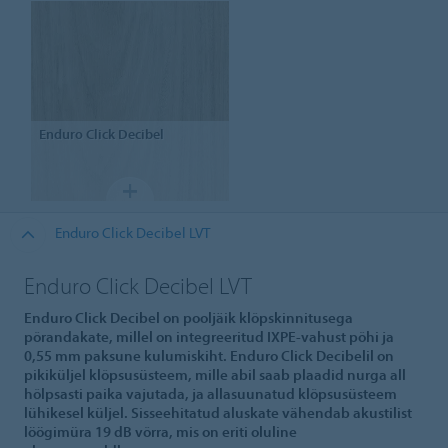
Enduro Click Decibel
Enduro Click Decibel LVT
Enduro Click Decibel LVT
Enduro Click Decibel on pooljäik klõpskinnitusega
põrandakate, millel on integreeritud IXPE-vahust põhi ja
0,55 mm paksune kulumiskiht. Enduro Click Decibelil on
pikiküljel klõpsusüsteem, mille abil saab plaadid nurga all
hõlpsasti paika vajutada, ja allasuunatud klõpsusüsteem
lühikesel küljel. Sisseehitatud aluskate vähendab akustilist
löögimüra 19 dB võrra, mis on eriti oluline