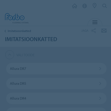
MENÜ
JAGA
Imitatsioonkatted
IMITATSIOONKATTED
VALI TOODE
Allura DR7
Allura DR5
Allura DR4