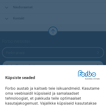
Näidisraamat
Kontakt
Forbo Websites
Forbo grupp
Forbo Flooring Systems
Küpsiste seaded
Forbo Movement Systems
Forbo austab ja kaitseb teie isikuandmeid. Kasutame
oma veebisaidil küpsiseid ja samalaadset
tehnoloogiat, et pakkuda teile optimaalset
Riikide saidid
kasutajakogemust. Vajalikke küpsiseid kasutatakse