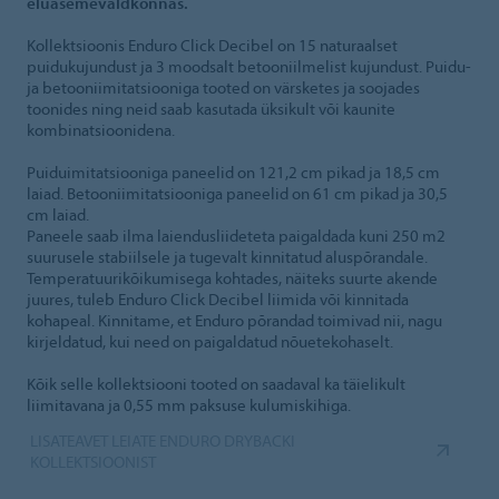
eluasemevaldkonnas.
Kollektsioonis Enduro Click Decibel on 15 naturaalset
puidukujundust ja 3 moodsalt betooniilmelist kujundust. Puidu-
ja betooniimitatsiooniga tooted on värsketes ja soojades
toonides ning neid saab kasutada üksikult või kaunite
kombinatsioonidena.
Puiduimitatsiooniga paneelid on 121,2 cm pikad ja 18,5 cm
laiad. Betooniimitatsiooniga paneelid on 61 cm pikad ja 30,5
cm laiad.
Paneele saab ilma laiendusliideteta paigaldada kuni 250 m2
suurusele stabiilsele ja tugevalt kinnitatud aluspõrandale.
Temperatuurikõikumisega kohtades, näiteks suurte akende
juures, tuleb Enduro Click Decibel liimida või kinnitada
kohapeal. Kinnitame, et Enduro põrandad toimivad nii, nagu
kirjeldatud, kui need on paigaldatud nõuetekohaselt.
Kõik selle kollektsiooni tooted on saadaval ka täielikult
liimitavana ja 0,55 mm paksuse kulumiskihiga.
LISATEAVET LEIATE ENDURO DRYBACKI
KOLLEKTSIOONIST