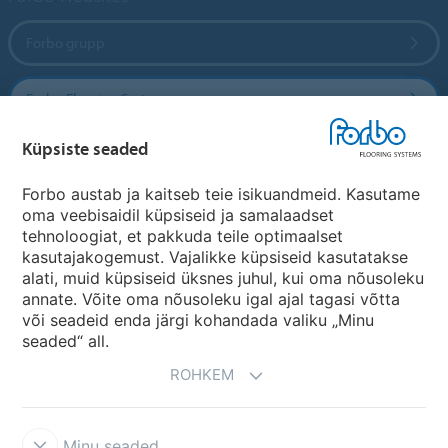
Forbo grupp
Forbo Flooring Systems
Küpsiste seaded
Forbo Movement Systems
Forbo austab ja kaitseb teie isikuandmeid. Kasutame
oma veebisaidil küpsiseid ja samalaadset
tehnoloogiat, et pakkuda teile optimaalset
Riikide saidid
kasutajakogemust. Vajalikke küpsiseid kasutatakse
alati, muid küpsiseid üksnes juhul, kui oma nõusoleku
Vali oma riik
annate. Võite oma nõusoleku igal ajal tagasi võtta
või seadeid enda järgi kohandada valiku „Minu
seaded“ all.
ROHKEM
Minu seaded