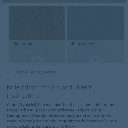
Allura Wood
Allura Material
Infot Allura Drybackist
Kollektsioon, mis on loodud teid
inspireerima
Allura Dryback 0,4 on majanduslikult tasuv täielikult liimitav
toode Forbo Allura LVT-põrandakatete kollektsioonist.
Elamupindadel kasutamiseks loodud põrand on vastupidav,
usaldusväärne ja hea toimivusega ning seda kaitsevad 0,4 mm
paksune kulumiskiht ja püsiv PUR-lakk.