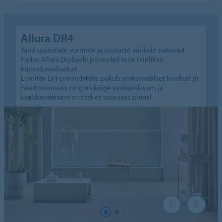
Allura DR4
Tänu suurimale vormide ja suuruste valikule pakuvad
Forbo Allura Drybacki põrandad teile täielikku
kujundusvabadust.
Liimitav LVT-põrandakate pakub maksimaalset kindlust ja
head toimivust ning on kõige vastupidavam ja
usaldusväärsem mis tahes suuruses pinnal.