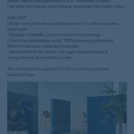
plaate, näiteks kalasabaparkett ja XL-mõõtudes plaadid
• Lai valik tootesarjas, mille hulgast kombineerida endale sobiv
KVALITEET
• Kõige vastupidavam ja usaldusväärsem mis tahes suuruses
pinna jaoks
• Ideaalne töökindlus ja toimivus liimitava tootega
• Tootmises kasutatakse ainult 100% ohutuid ja jälgitavalt
REACH-määrusele vastavaid materjale.
• Tõestatud PUR-laki kaitse, mis tagab ilusa välimuse ja
vastupidavuse ka nõudlikes oludes
Allura Dryback on saadaval 0,7, 0,55 ja 0,4 mm paksuse
kulumiskihiga.