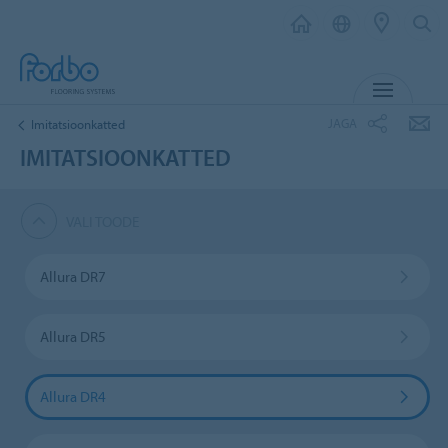
MENÜ
JAGA
Imitatsioonkatted
IMITATSIOONKATTED
VALI TOODE
Allura DR7
Allura DR5
Allura DR4