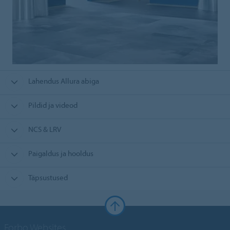
Lahendus Allura abiga
Pildid ja videod
NCS & LRV
Paigaldus ja hooldus
Täpsustused
Forbo Websites