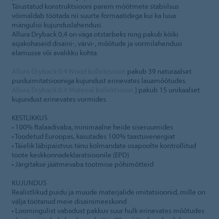
Täiustatud konstruktsiooni parem mõõtmete stabiilsus
võimaldab töötada nii suurte formaatidega kui ka luua
mängulisi kujunduslahendusi.
Allura Dryback 0,4 on väga otstarbeks ning pakub kõiki
asjakohaseid disaini-, värvi-, mõõtude ja vormilahendusi
elamusse või avalikku kohta.
Allura Dryback 0.4 Wood kollektsioon
pakub 39 naturaalset
puiduimitatsiooniga kujundust erinevates lauamõõtudes.
Allura Dryback 0.4 Material kollektsioon
] pakub 15 unikaalset
kujundust erinevates vormides.
KESTLIKKUS
• 100% ftalaadivaba, minimaalne heide siseruumides
• Toodetud Euroopas, kasutades 100% taastuvenergiat
• Täielik läbipaistvus tänu kolmandate osapoolte kontrollitud
toote keskkonnadeklaratsioonile (EPD)
• Järgitakse jäätmevaba tootmise põhimõtteid
KUJUNDUS
Realistlikud puidu ja muude materjalide imitatsioonid, mille on
välja töötanud meie disainimeeskond
• Loomingulist vabadust pakkuv suur hulk erinevates mõõtudes