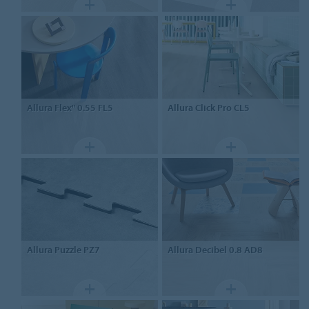
Allura Flex" 0.55 FL5
Allura Click Pro CL5
Allura Puzzle PZ7
Allura
Decibel 0.8 AD8