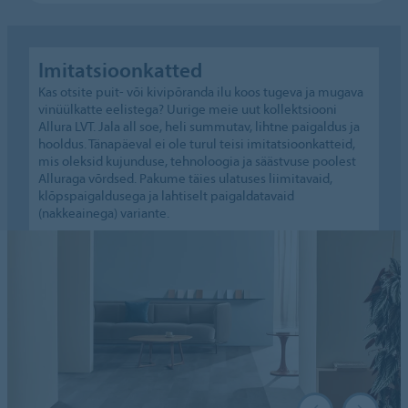
Imitatsioonkatted
Kas otsite puit- või kivipõranda ilu koos tugeva ja mugava
vinüülkatte eelistega? Uurige meie uut kollektsiooni
Allura LVT. Jala all soe, heli summutav, lihtne paigaldus ja
hooldus. Tänapäeval ei ole turul teisi imitatsioonkatteid,
mis oleksid kujunduse, tehnoloogia ja säästvuse poolest
Alluraga võrdsed. Pakume täies ulatuses liimitavaid,
klõpspaigaldusega ja lahtiselt paigaldatavaid
(nakkeainega) variante.