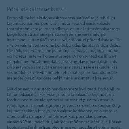
Põrandakatmise kunst
Forbo Allura kollektsioon esitab ehtsa naturaalse ja tehisliku
kujunduse ülimaid peensusi, mis on loodud ajastukohaste
tootmistehnikate ja -meetoditega, et luua imitatsioonkatetega
kõige loomutruumana ja naturaalsemana näiv materjal.
Imitatsioonkatted (LVT) on uus väljatöötatud põrandakatete liik,
mis on valmis võitma oma kohta kõikides kasutusvaldkondades.
Ükskõik, kas tegemist on jaemüügi-, vabaaja-, majutus-, büroo-
või haridus- ja tervishoiuasutustega, LVT on tuntud kui lihtsalt
paigaldatav, lihtsalt hooldatav ja vastupidav põrandakate, mis
näib ja tundub samaväärsena oma naturaalsele eeskujule, kas
siis puidule, kivile või mõnele tehismaterjalile. Suundumuste
arenedes on LVT-toodete pakkumine uskumatult laienenud.
Nüüd on aeg tunnustada nende toodete kvaliteeti. Forbo Allura
LVT on pikaajalise kestvusega, selle omalaadne kujundus on
loodud loodusliku algupärani viimistletud puidutekstuuri ja
reljeefiga, mis annab algupäraga võrdväärse ehtsa koopia. Kuigi
kujundus tekitab huvi ja loob valitud keskkonna, on olemas ka
muid olulisi näitajaid, millele avalikud põrandad peavad
vastama. Veatu paigaldus, laitmatu mõõtmete stabiilsus, lihtsalt
hooldatavad ja ilma lisapoleerimise või sagedase hooldamiseta