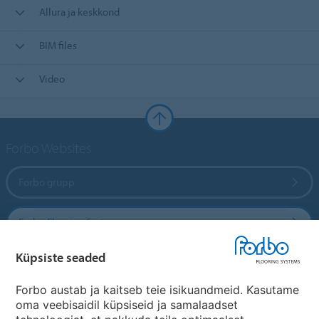
Allura ja keskkond
BIM files
Video
Forbo Websites
Forbo grupp
Forbo Flooring Systems
Küpsiste seaded
Forbo Movement Systems
Forbo austab ja kaitseb teie isikuandmeid. Kasutame
oma veebisaidil küpsiseid ja samalaadset