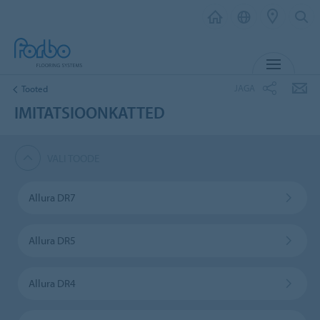
MENÜ
JAGA
Tooted
IMITATSIOONKATTED
VALI TOODE
Allura DR7
Allura DR5
Allura DR4