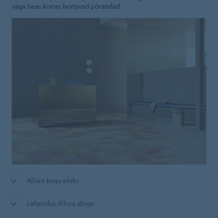
väga heas korras hoitavad põrandad.
Allura kogu eluks
Lahendus Allura abiga