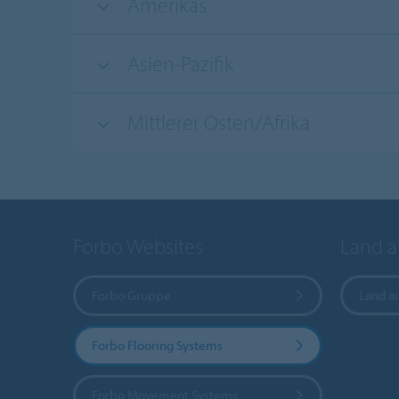
Amerikas
Asien-Pazifik
Mittlerer Osten/Afrika
Forbo Websites
Land 
Forbo Gruppe
Land a
Forbo Flooring Systems
Forbo Movement Systems