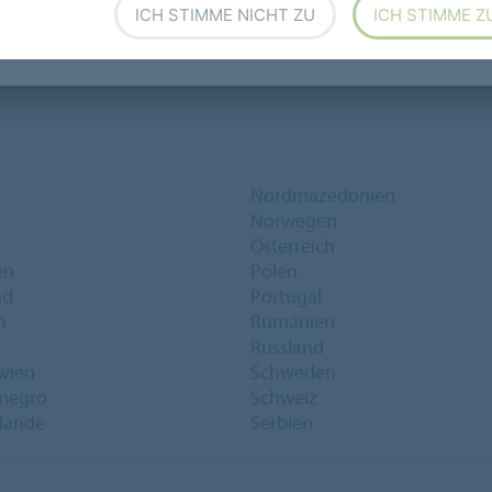
Standorte
ICH STIMME NICHT ZU
ICH STIMME Z
Nordmazedonien
Norwegen
Österreich
en
Polen
nd
Portugal
n
Rumänien
Russland
wien
Schweden
negro
Schweiz
lande
Serbien