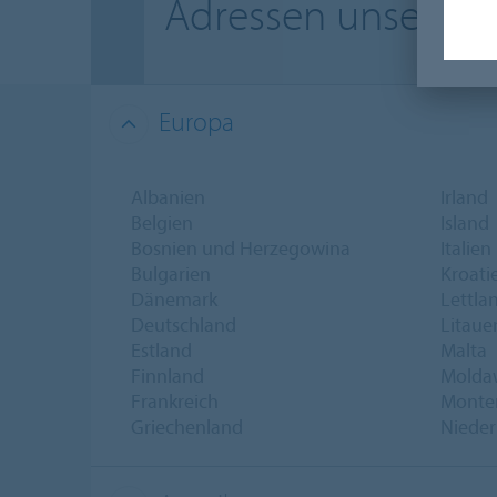
Adressen unserer 
Europa
Albanien
Irland
Belgien
Island
Bosnien und Herzegowina
Italien
Bulgarien
Kroati
Dänemark
Lettla
Deutschland
Litaue
Estland
Malta
Finnland
Molda
Frankreich
Monte
Griechenland
Nieder