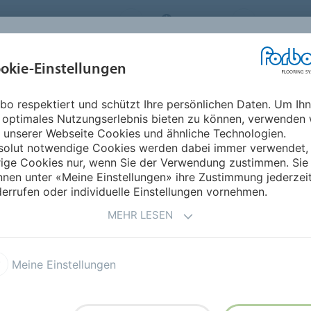
ORBO FLOORING SYSTEMS
AUSTRIA
ÜBER UNS
okie-Einstellungen
RODUKTE
EINSATZBEREICHE
REFERENZEN
NACHHALTIGKEIT
bo respektiert und schützt Ihre persönlichen Daten. Um Ih
 optimales Nutzungserlebnis bieten zu können, verwenden 
RÄSENZ
 unserer Webseite Cookies und ähnliche Technologien.
solut notwendige Cookies werden dabei immer verwendet,
rige Cookies nur, wenn Sie der Verwendung zustimmen. Sie
nen unter «Meine Einstellungen» ihre Zustimmung jederzei
ntaktieren? Auf dieser Seite finden Sie die Adressen
errufen oder individuelle Einstellungen vornehmen.
MEHR LESEN
Meine Einstellungen