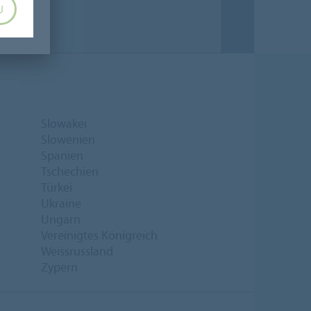
U
Slowakei
Slowenien
Spanien
Tschechien
Türkei
Ukraine
Ungarn
Vereinigtes Königreich
Weissrussland
Zypern