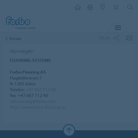
MENÜ
TEILEN
Europa
Norwegen
FLOORING SYSTEMS
Forbo Flooring AS
Hagaløkkveien 7
N-1383 Asker
Telefon:
+47 667 712 00
Fax: +47 667 712 40
info.norway@forbo.com
http://www.forbo-flooring.no