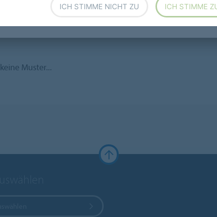
ICH STIMME NICHT ZU
ICH STIMME Z
Händler
Übersicht
keine Muster...
auswählen
uswählen