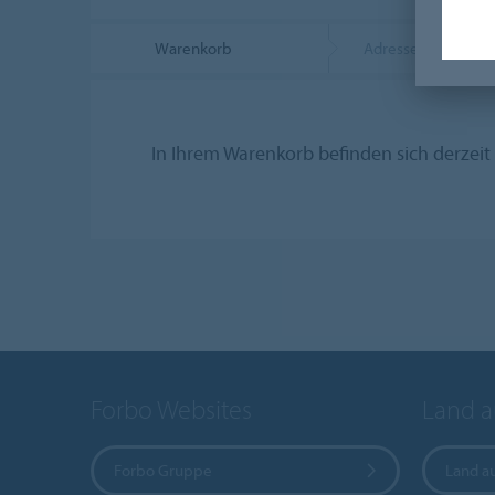
Warenkorb
Adresse
In Ihrem Warenkorb befinden sich derzeit 
Forbo Websites
Land 
Forbo Gruppe
Land a