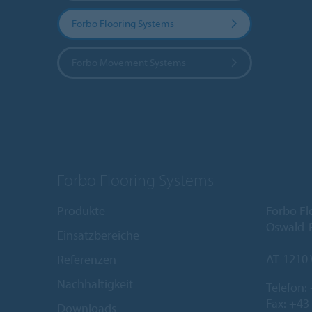
Forbo Flooring Systems
Forbo Movement Systems
Forbo Flooring Systems
Produkte
Forbo Fl
Oswald-R
Einsatzbereiche
AT-1210
Referenzen
Nachhaltigkeit
Telefon:
Fax: +43
Downloads