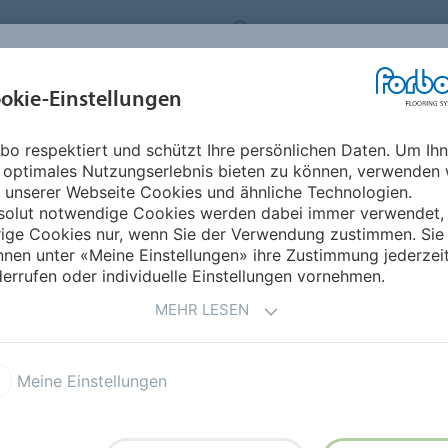
ORBO FLOORING SYSTEMS
AUSTRIA
ÜBER UNS
okie-Einstellungen
RODUKTE
EINSATZBEREICHE
REFERENZEN
NACHHALTIGKEIT
bo respektiert und schützt Ihre persönlichen Daten. Um Ih
 optimales Nutzungserlebnis bieten zu können, verwenden 
EN
 unserer Webseite Cookies und ähnliche Technologien.
solut notwendige Cookies werden dabei immer verwendet,
rige Cookies nur, wenn Sie der Verwendung zustimmen. Sie
nen unter «Meine Einstellungen» ihre Zustimmung jederzei
g Ihres Bauvorhabens?
errufen oder individuelle Einstellungen vornehmen.
er im DIN A4-Format zu.
MEHR LESEN
Meine Einstellungen