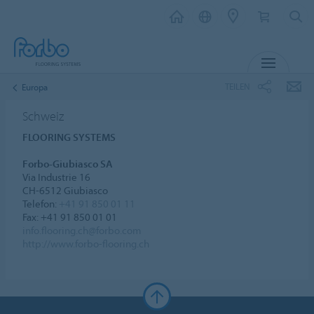
MENÜ
TEILEN
Europa
Schweiz
FLOORING SYSTEMS
Forbo-Giubiasco SA
Via Industrie 16
CH-6512 Giubiasco
Telefon:
+41 91 850 01 11
Fax: +41 91 850 01 01
info.flooring.ch@forbo.com
http://www.forbo-flooring.ch